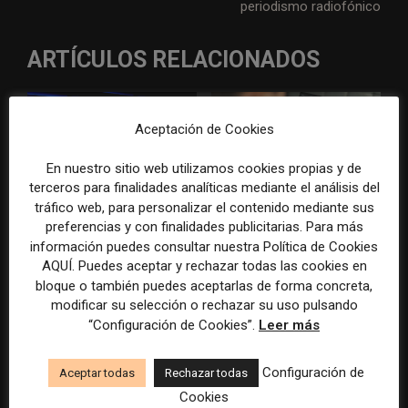
periodismo radiofónico
ARTÍCULOS RELACIONADOS
Aceptación de Cookies
En nuestro sitio web utilizamos cookies propias y de
terceros para finalidades analíticas mediante el análisis del
tráfico web, para personalizar el contenido mediante sus
WAN-IFRA reúne las
Veinte ejemplos de uso de la
preferencias y con finalidades publicitarias. Para más
principales estrategias de los
IA en redacciones, productos
información puedes consultar nuestra Política de Cookies
medios ante la IA, la pérdida
y negocios periodísticos
AQUÍ. Puedes aceptar y rechazar todas las cookies en
de ingresos y los cambios de
bloque o también puedes aceptarlas de forma concreta,
consumo
modificar su selección o rechazar su uso pulsando
“Configuración de Cookies”.
Leer más
Configuración de
Aceptar todas
Rechazar todas
Cookies