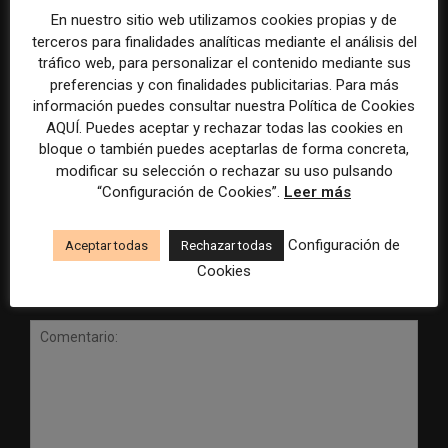
En nuestro sitio web utilizamos cookies propias y de
terceros para finalidades analíticas mediante el análisis del
tráfico web, para personalizar el contenido mediante sus
preferencias y con finalidades publicitarias. Para más
información puedes consultar nuestra Política de Cookies
Radio Televisión Madrid
ADEPA crea un premio
AQUÍ. Puedes aceptar y rechazar todas las cookies en
establece un sistema de
especial para la mejor
bloque o también puedes aceptarlas de forma concreta,
control para el uso de la
cobertura periodística del
modificar su selección o rechazar su uso pulsando
inteligencia artificial
Mundial 2026
“Configuración de Cookies”.
Leer más
Configuración de
Aceptar todas
Rechazar todas
Cookies
DEJA UNA RESPUESTA