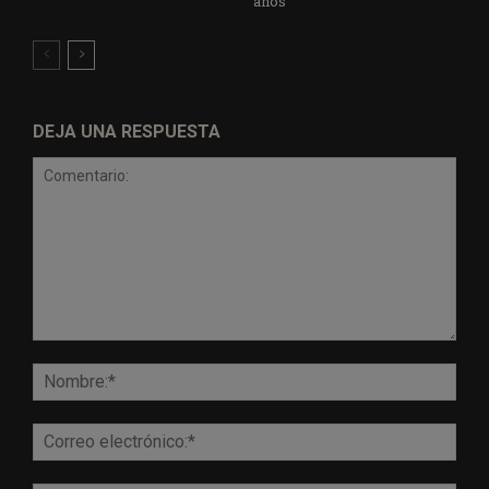
años
DEJA UNA RESPUESTA
Comentario:
Nomb
Corr
elect