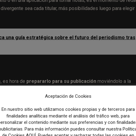
xto o en una aplicación para tomar notas, es el momento de reda
divergente sea cada titular, más posibilidades luego para elegir
ca una guía estratégica sobre el futuro del periodismo tras
te, es hora de
prepararlo para su publicación
moviéndolo a la
Aceptación de Cookies
 puede escribir directamente en su CMS o herramienta de correo
En nuestro sitio web utilizamos cookies propias y de terceros para
ble que deba utilizar herramientas como
Notion
o Google Docs pa
finalidades analíticas mediante el análisis del tráfico web, para
personalizar el contenido mediante sus preferencias y con finalidade
publicitarias. Para más información puedes consultar nuestra Polític
de Cookies AQUÍ. Puedes aceptar y rechazar todas las cookies en