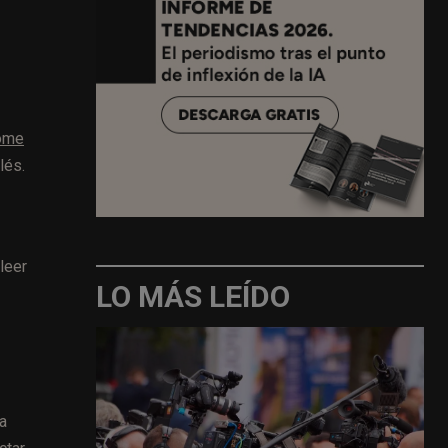
rome
lés.
leer
LO MÁS LEÍDO
a