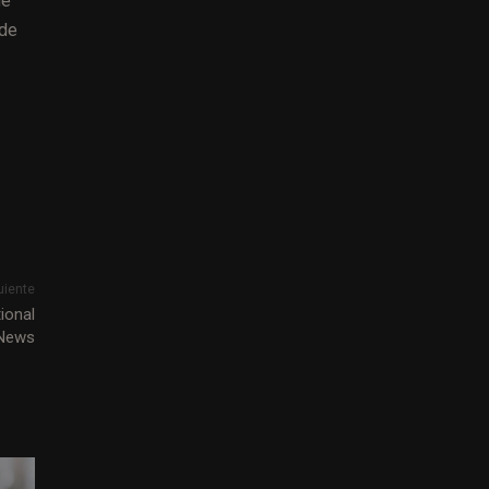
de
sde
uiente
ional
 News