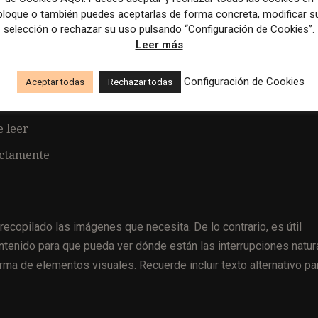
bloque o también puedes aceptarlas de forma concreta, modificar s
selección o rechazar su uso pulsando “Configuración de Cookies”.
ás legible posible. Aquí hay algunos consejos útiles:
Leer más
Configuración de Cookies
Aceptar todas
Rechazar todas
 puntos importantes
e leer
ectamente
recopilado las imágenes que necesita. De lo contrario, es útil
tenido para que pueda ver dónde están las interrupciones natur
ma de elementos visuales. Recuerde incluir texto alternativo pa