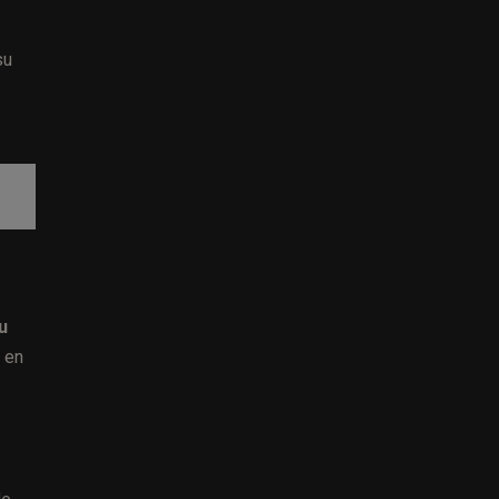
su
u
 en