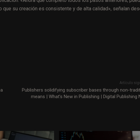
publicación. «Ahora que completó todos los pasos anteriores, pue
o que su creación es consistente y de alta calidad», señalan de
Artículo sig
sa
Publishers solidifying subscriber bases through non-tradit
means | What’s New in Publishing | Digital Publishing