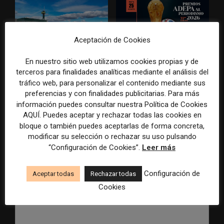
Aceptación de Cookies
Radio Televisión Madrid
ADEPA crea un premio
establece un sistema de
especial para la mejor
En nuestro sitio web utilizamos cookies propias y de
control para el uso de la
cobertura periodística del
terceros para finalidades analíticas mediante el análisis del
inteligencia artificial
Mundial 2026
tráfico web, para personalizar el contenido mediante sus
preferencias y con finalidades publicitarias. Para más
información puedes consultar nuestra Política de Cookies
AQUÍ. Puedes aceptar y rechazar todas las cookies en
bloque o también puedes aceptarlas de forma concreta,
modificar su selección o rechazar su uso pulsando
DEJA UNA RESPUESTA
“Configuración de Cookies”.
Leer más
Configuración de
Aceptar todas
Rechazar todas
Cookies