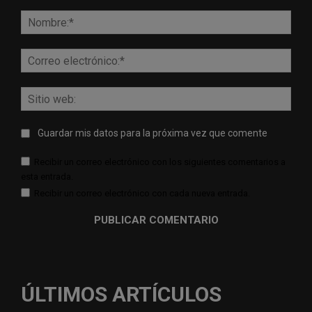
Comentario:
Nomb
Corr
elect
Sitio
web:
Guardar mis datos para la próxima vez que comente
Recibir un correo electrónico con los siguientes comentarios a
esta entrada.
Recibir un correo electrónico con cada nueva entrada.
ÚLTIMOS ARTÍCULOS