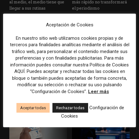
al medio, el medio tiene que
más rápido no transformará
llegar a sus rutinas
el periodismo
Aceptación de Cookies
En nuestro sitio web utilizamos cookies propias y de
terceros para finalidades analíticas mediante el análisis del
tráfico web, para personalizar el contenido mediante sus
preferencias y con finalidades publicitarias. Para más
información puedes consultar nuestra Política de Cookies
Doce lecciones de Oxford
El periodista ya no basta: los
AQUÍ. Puedes aceptar y rechazar todas las cookies en
para las redacciones: menos
grandes medios rediseñan
bloque o también puedes aceptarlas de forma concreta,
retórica sobre innovación y
sus redacciones con perfiles
más método periodístico
que no existían hace cinco
modificar su selección o rechazar su uso pulsando
años
“Configuración de Cookies”.
Leer más
Configuración de
Aceptar todas
Rechazar todas
Cookies