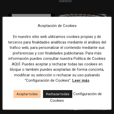
silencio
Aceptación de Cookies
En nuestro sitio web utilizamos cookies propias y de
terceros para finalidades analíticas mediante el análisis del
tráfico web, para personalizar el contenido mediante sus
El buzón como nueva
Cómo adelantarse a los
preferencias y con finalidades publicitarias. Para más
portada: la estrategia de los
resúmenes con IA de Google
medios para conquistar
en las noticias de última hora:
información puedes consultar nuestra Política de Cookies
ciudad a ciudad
el ejemplo de USA Today
AQUÍ. Puedes aceptar y rechazar todas las cookies en
durante el Mundial de...
bloque o también puedes aceptarlas de forma concreta,
modificar su selección o rechazar su uso pulsando
“Configuración de Cookies”.
Leer más
Configuración de
Aceptar todas
Rechazar todas
Cookies