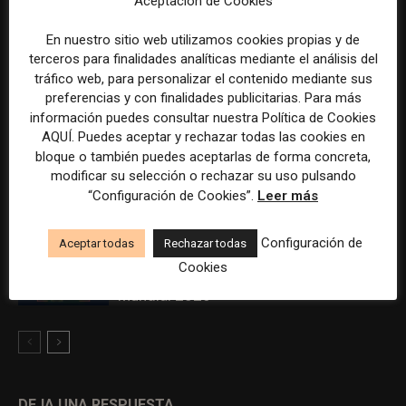
Aceptación de Cookies
pero su cooperativa pierde 38.542
euros
En nuestro sitio web utilizamos cookies propias y de
terceros para finalidades analíticas mediante el análisis del
El Premio Gabo 2026 reconoce cinco
tráfico web, para personalizar el contenido mediante sus
preferencias y con finalidades publicitarias. Para más
historias de Brasil, España y El Salvador
información puedes consultar nuestra Política de Cookies
sobre el poder, la memoria y la violencia
AQUÍ. Puedes aceptar y rechazar todas las cookies en
bloque o también puedes aceptarlas de forma concreta,
Radio Televisión Madrid establece un
modificar su selección o rechazar su uso pulsando
sistema de control para el uso de la
“Configuración de Cookies”.
Leer más
inteligencia artificial
Configuración de
Aceptar todas
Rechazar todas
ADEPA crea un premio especial para la
Cookies
mejor cobertura periodística del
Mundial 2026
DEJA UNA RESPUESTA