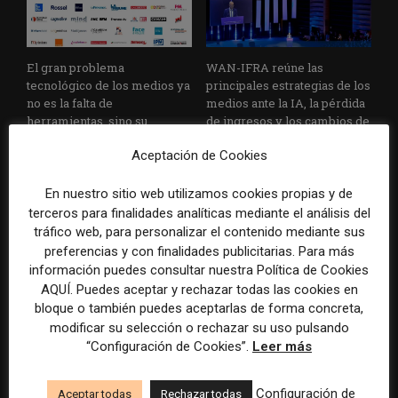
El gran problema
WAN-IFRA reúne las
tecnológico de los medios ya
principales estrategias de los
no es la falta de
medios ante la IA, la pérdida
herramientas, sino su
de ingresos y los cambios de
desconexión
consumo
Aceptación de Cookies
En nuestro sitio web utilizamos cookies propias y de
terceros para finalidades analíticas mediante el análisis del
tráfico web, para personalizar el contenido mediante sus
preferencias y con finalidades publicitarias. Para más
información puedes consultar nuestra Política de Cookies
AQUÍ. Puedes aceptar y rechazar todas las cookies en
Veinte ejemplos de uso de la
La bolsa ha borrado hasta el
bloque o también puedes aceptarlas de forma concreta,
IA en redacciones, productos
98% del valor de algunos
modificar su selección o rechazar su uso pulsando
y negocios periodísticos
grandes grupos de prensa
“Configuración de Cookies”.
Leer más
tradicionales
Configuración de
Aceptar todas
Rechazar todas