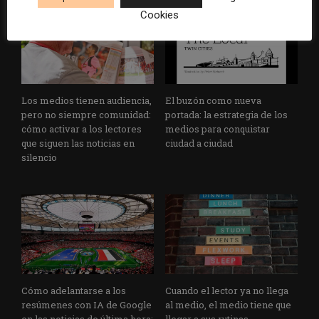
Cookies
Los medios tienen audiencia,
El buzón como nueva
pero no siempre comunidad:
portada: la estrategia de los
cómo activar a los lectores
medios para conquistar
que siguen las noticias en
ciudad a ciudad
silencio
Cómo adelantarse a los
Cuando el lector ya no llega
resúmenes con IA de Google
al medio, el medio tiene que
en las noticias de última hora:
llegar a sus rutinas