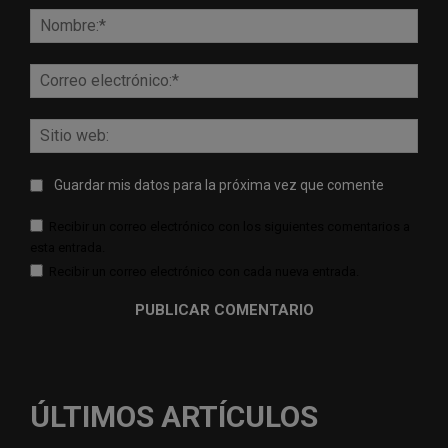
Nomb
Corr
elect
Sitio
web:
Guardar mis datos para la próxima vez que comente
Recibir un correo electrónico con los siguientes comentarios a
esta entrada.
Recibir un correo electrónico con cada nueva entrada.
ÚLTIMOS ARTÍCULOS