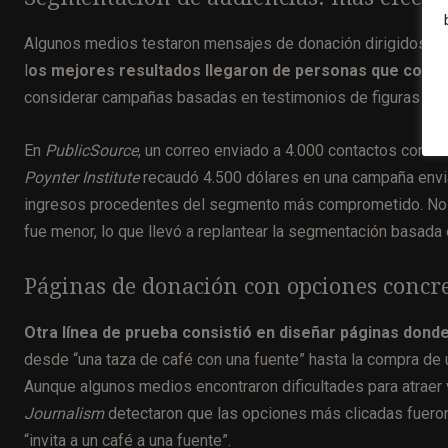
Algunos medios testaron mensajes de donación dirigidos a
l
os mejores resultados llegaron de personas que conocí
considerar campañas basadas en testimonios de figuras loc
En
PublicSource
, un correo enviado a 4.000 contactos con alt
Poynter Institute
recaudó 4.500 dólares en una campaña envia
ingresos procedentes del segmento más comprometido. No obst
fue menor, lo que llevó a replantear la segmentación basada 
Páginas de donación con opciones concr
Otra línea de prueba consistió en diseñar páginas donde 
desde “una taza de café con una fuente” hasta la compra de
Aunque algunos medios encontraron dificultades para atraer 
Journalism
detectaron que las opciones más clicadas fueron
“invita a un café a una fuente”.