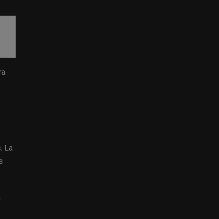
ra
. La
s
r