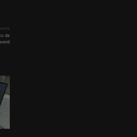
uiente
co de
uvenil