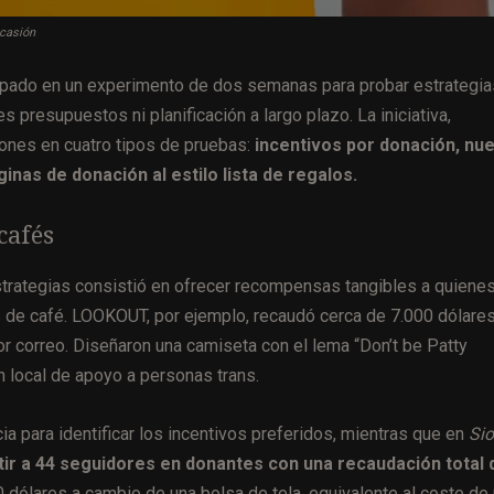
ocasión
ipado en un experimento de dos semanas para probar estrategia
 presupuestos ni planificación a largo plazo. La iniciativa,
iones en cuatro tipos de pruebas:
incentivos por donación, nu
nas de donación al estilo lista de regalos.
cafés
trategias consistió en ofrecer recompensas tangibles a quiene
s de café. LOOKOUT, por ejemplo, recaudó cerca de 7.000 dólare
 correo. Diseñaron una camiseta con el lema “Don’t be Patty
n local de apoyo a personas trans.
 para identificar los incentivos preferidos, mientras que en
Si
r a 44 seguidores en donantes con una recaudación total 
 dólares a cambio de una bolsa de tela, equivalente al coste de