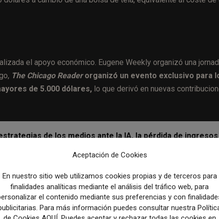
alizada el apoyo económico. Eugene Weekly organizó una jorna
ago,
The Chicago Reader
organizó un evento exclusivo para l
ayores de 5.000 dólares,
lo que derivó en nuevas contribucio
strategias de los medios ante la IA, la pérdida de ingresos
Aceptación de Cookies
En nuestro sitio web utilizamos cookies propias y de terceros para
 pegatinas personalizadas. La respuesta fue positiva, con vario
finalidades analíticas mediante el análisis del tráfico web, para
endo el gesto.
personalizar el contenido mediante sus preferencias y con finalidade
publicitarias. Para más información puedes consultar nuestra Polític
vidad, menos bajas
de Cookies AQUÍ. Puedes aceptar y rechazar todas las cookies en