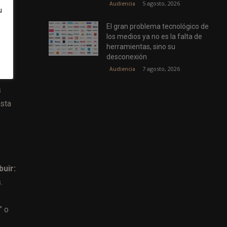
5 agosto, 2026
Audiencia
u
ware
,
El gran problema tecnológico de
los medios ya no es la falta de
herramientas, sino su
desconexión
7 agosto, 2026
Audiencia
ento.
s
esta
buir:
.
” o