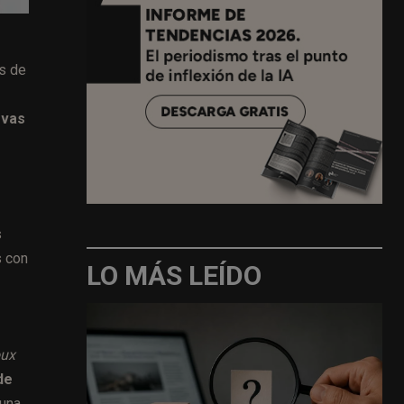
s de
evas
s
s con
LO MÁS LEÍDO
oux
de
 una