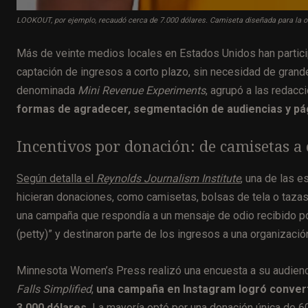
LOOKOUT, por ejemplo, recaudó cerca de 7.000 dólares. Camiseta diseñada para la 
Más de veinte medios locales en Estados Unidos han partic
captación de ingresos a corto plazo, sin necesidad de grandes
denominada
Mini Revenue Experiments
, agrupó a las redacc
formas de agradecer, segmentación de audiencias y pági
Incentivos por donación: de camisetas a 
Según detalla el
Reynolds Journalism Institute
,
una de las es
hicieran donaciones, como camisetas, bolsas de tela o taza
una campaña que respondía a un mensaje de odio recibido por
(petty)” y destinaron parte de los ingresos a una organizació
Minnesota Women’s Press realizó una encuesta a su audiencia
Falls Simplified
,
una campaña en Instagram logró converti
3.000 dólares.
La mayoría optó por una donación única de 60