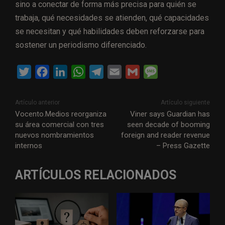
sino a conectar de forma más precisa para quién se
trabaja, qué necesidades se atienden, qué capacidades
se necesitan y qué habilidades deben reforzarse para
sostener un periodismo diferenciado.
T
F
L
W
T
E
G
M
w
a
i
h
e
m
m
e
i
c
n
a
l
a
a
s
Artículo anterior
Artículo siguiente
t
e
k
t
e
i
i
s
Vocento.Medios reorganiza
Viner says Guardian has
su área comercial con tres
seen decade of booming
t
b
e
s
g
l
l
a
nuevos nombramientos
foreign and reader revenue
e
o
d
A
r
g
internos
– Press Gazette
r
o
I
p
a
e
k
n
p
m
ARTÍCULOS RELACIONADOS