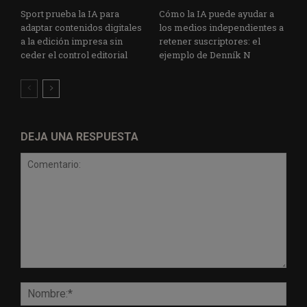
Sport prueba la IA para
Cómo la IA puede ayudar a
adaptar contenidos digitales
los medios independientes a
a la edición impresa sin
retener suscriptores: el
ceder el control editorial
ejemplo de Denník N
DEJA UNA RESPUESTA
Comentario:
Nomb