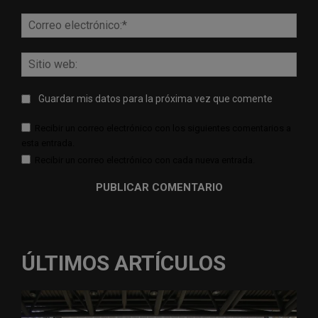
Corr
elect
Sitio
web:
Guardar mis datos para la próxima vez que comente
Recibir un correo electrónico con los siguientes comentarios a
esta entrada.
Recibir un correo electrónico con cada nueva entrada.
ÚLTIMOS ARTÍCULOS