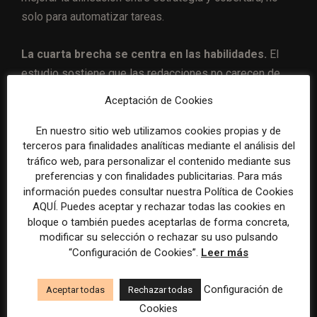
solo para automatizar tareas.
La cuarta brecha se centra en las habilidades.
El
estudio sostiene que las redacciones no carecen de
talento, pero muchas esperan que sus equipos
Aceptación de Cookies
adquieran nuevas competencias sin proporcionar
recursos suficientes. El 61% declara no tener
En nuestro sitio web utilizamos cookies propias y de
terceros para finalidades analíticas mediante el análisis del
programas formales de formación para nuevas
tráfico web, para personalizar el contenido mediante sus
habilidades, frente al 39% que sí dispone de
preferencias y con finalidades publicitarias. Para más
estructuras más robustas. Las redacciones con
información puedes consultar nuestra Política de Cookies
programas estructurados o con desarrollo estratégico
AQUÍ. Puedes aceptar y rechazar todas las cookies en
bloque o también puedes aceptarlas de forma concreta,
de capacidades muestran niveles más altos de
modificar su selección o rechazar su uso pulsando
confianza en su preparación actual y futura.
“Configuración de Cookies”.
Leer más
Las habilidades más citadas para preparar las
Configuración de
Aceptar todas
Rechazar todas
redacciones son el periodismo apoyado en tecnología,
Cookies