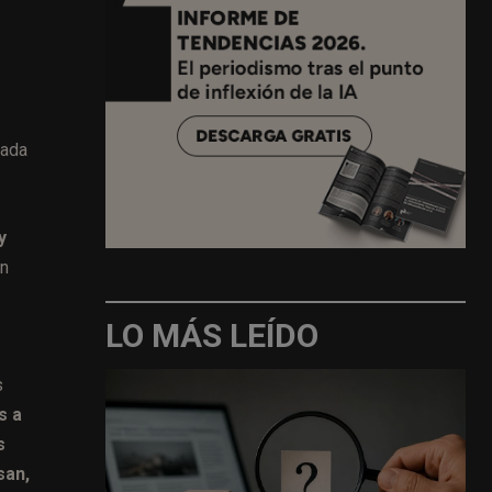
zada
y
in
LO MÁS LEÍDO
s
s a
s
san,