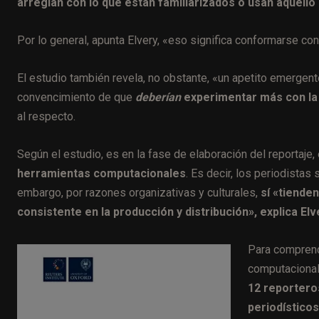
arreglan con lo que están familiarizados o usan aquell
Por lo general, apunta Elvery, «eso significa conformarse c
El estudio también revela, no obstante, «un apetito emergen
convencimiento de que
deberían
experimentar más con la 
al respecto.
Según el estudio, es en la fase de elaboración del reportaje,
herramientas computacionales
. Es decir, los periodista
embargo, por razones organizativas y culturales,
sí «tiende
consistente en la producción y distribución», explica Elv
Para comprend
computacionale
12 reportero
periodístico