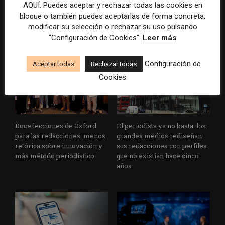
AQUÍ. Puedes aceptar y rechazar todas las cookies en
Cuando el lector ya no llega
Usar la IA solo para producir
bloque o también puedes aceptarlas de forma concreta,
al medio, el medio tiene que
más rápido no transformará
modificar su selección o rechazar su uso pulsando
llegar a sus rutinas
el periodismo
“Configuración de Cookies”.
Leer más
Configuración de
Aceptar todas
Rechazar todas
Cookies
Doce lecciones de Oxford
El periodista ya no basta: los
para las redacciones: menos
grandes medios rediseñan
retórica sobre innovación y
sus redacciones con perfiles
más método periodístico
que no existían hace cinco
años