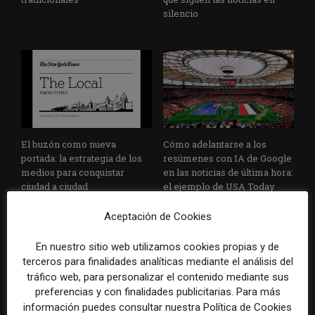
silencio
El buzón como nueva
Cómo adelantarse a los
portada: la estrategia de los
resúmenes con IA de Google
medios para conquistar
en las noticias de última hora:
ciudad a ciudad
el ejemplo de USA Today
durante el Mundial de...
Aceptación de Cookies
En nuestro sitio web utilizamos cookies propias y de
terceros para finalidades analíticas mediante el análisis del
tráfico web, para personalizar el contenido mediante sus
preferencias y con finalidades publicitarias. Para más
información puedes consultar nuestra Política de Cookies