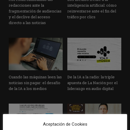
redacciones ante la
inteligencia artificial: cómo
fragmentación de audiencias
reinventarse ante el fin del
y el declive del acceso
tráfico por clics
directo a las noticias
Cuando las máquinas leen las
De la IA a la radio: la triple
noticias sin pagar: el desafío
apuesta de La Nación por el
de la IA a los medios
liderazgo en audio digital
Aceptación de Cookies