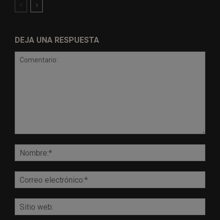
DEJA UNA RESPUESTA
Comentario:
Nomb
Corr
elect
Sitio
web: