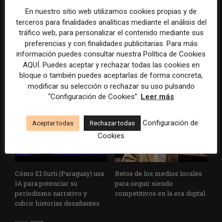
En nuestro sitio web utilizamos cookies propias y de
Cómo es el plan de
Rojas Torrijos: “Aunque
terceros para finalidades analíticas mediante el análisis del
suscripciones para atraer
coexistimos con los
tráfico web, para personalizar el contenido mediante sus
audiencias jóvenes del
creadores de contenido, es
preferencias y con finalidades publicitarias. Para más
medio regional argentino La
clave que los estudiantes
información puedes consultar nuestra Política de Cookies
Gaceta
comprendan que el
AQUÍ. Puedes aceptar y rechazar todas las cookies en
periodismo es un servicio
bloque o también puedes aceptarlas de forma concreta,
público”
modificar su selección o rechazar su uso pulsando
“Configuración de Cookies”.
Leer más
Configuración de
Aceptar todas
Rechazar todas
Cookies
Cómo El Surti (Paraguay) usa
Retos de los medios locales
IA para potenciar su
para seguir siendo
periodismo narrativo y
competitivos en la era digital
cubrir historias desafiantes