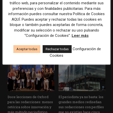
tráfico web, para personalizar el contenido mediante sus
preferencias y con finalidades publicitarias. Para más
información puedes consultar nuestra Política de Cookies
AQUÍ. Puedes aceptar y rechazar todas las cookies en
bloque o también puedes aceptarlas de forma concreta,
modificar su selección o rechazar su uso pulsando
“Configuración de Cookies”.
Leer más
Cuando el lector ya no llega
Usar la IA solo para producir
al medio, el medio tiene que
más rápido no transformará
Configuración de
Aceptar todas
Rechazar todas
llegar a sus rutinas
el periodismo
Cookies
Doce lecciones de Oxford
El periodista ya no basta: los
para las redacciones: menos
grandes medios rediseñan
retórica sobre innovación y
sus redacciones con perfiles
más método periodístico
que no existían hace cinco