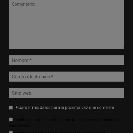
Comentario:
Nomb
Corr
elect
Sitio
web:
Guardar mis datos para la próxima vez que comente
Recibir un correo electrónico con los siguientes comentarios a
esta entrada.