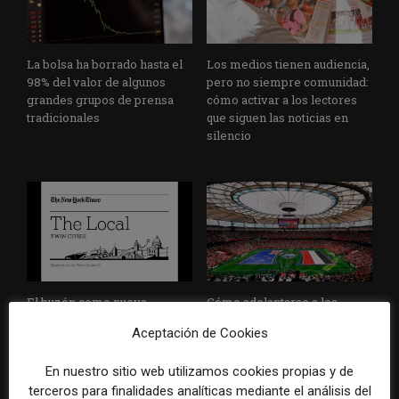
La bolsa ha borrado hasta el
Los medios tienen audiencia,
98% del valor de algunos
pero no siempre comunidad:
grandes grupos de prensa
cómo activar a los lectores
tradicionales
que siguen las noticias en
silencio
El buzón como nueva
Cómo adelantarse a los
portada: la estrategia de los
resúmenes con IA de Google
Aceptación de Cookies
medios para conquistar
en las noticias de última hora:
ciudad a ciudad
el ejemplo de USA Today
En nuestro sitio web utilizamos cookies propias y de
durante el Mundial de...
terceros para finalidades analíticas mediante el análisis del