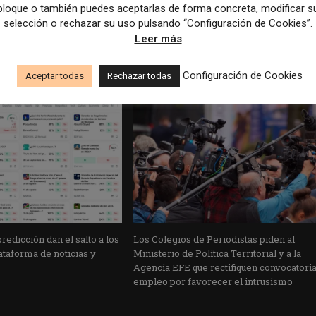
y
Podcast 33#. Salud mental en el periodismo: desa
bloque o también puedes aceptarlas de forma concreta, modificar s
autocuidado y prevención. Entrevista a Aldara Marti
selección o rechazar su uso pulsando “Configuración de Cookies”.
Leer más
Configuración de Cookies
Aceptar todas
Rechazar todas
edicción dan el salto a los
Los Colegios de Periodistas piden al
taforma de noticias y
Ministerio de Política Territorial y a la
Agencia EFE que rectifiquen convocatori
empleo por favorecer el intrusismo