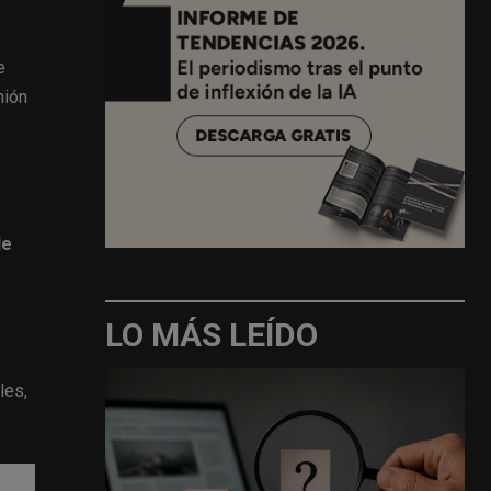
e
nión
de
LO MÁS LEÍDO
les,