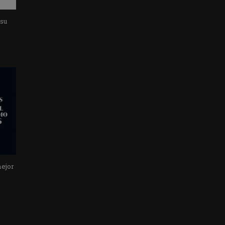
 su
mejor