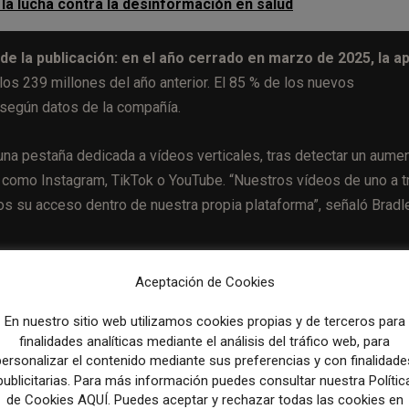
la lucha contra la desinformación en salud
 de la publicación: en el año cerrado en marzo de 2025, la a
los 239 millones del año anterior. El 85 % de los nuevos
 según datos de la compañía.
na pestaña dedicada a vídeos verticales, tras detectar un aume
 como Instagram, TikTok o YouTube. “Nuestros vídeos de uno a t
os su acceso dentro de nuestra propia plataforma”, señaló Bradl
ncia digital y reforzar su posición como medio de referencia n
Aceptación de Cookies
ente informativa de consulta diaria.
En nuestro sitio web utilizamos cookies propias y de terceros para
finalidades analíticas mediante el análisis del tráfico web, para
personalizar el contenido mediante sus preferencias y con finalidade
publicitarias. Para más información puedes consultar nuestra Polític
Artículo sig
de Cookies AQUÍ. Puedes aceptar y rechazar todas las cookies en