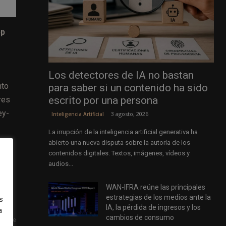
pp
Los detectores de IA no bastan
nto
para saber si un contenido ha sido
escrito por una persona
res
ey-
3 agosto, 2026
Inteligencia Artificial
La irrupción de la inteligencia artificial generativa ha
abierto una nueva disputa sobre la autoría de los
o
contenidos digitales. Textos, imágenes, vídeos y
audios...
WAN-IFRA reúne las principales
estrategias de los medios ante la
s
IA, la pérdida de ingresos y los
a
cambios de consumo
uiente