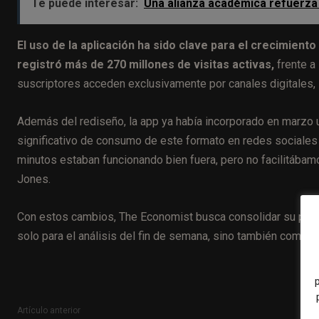
Te puede interesar:
Una alianza académica refuerza 
El uso de la aplicación ha sido clave para el crecimiento
registró más de 270 millones de visitas activas,
frente a 
suscriptores acceden exclusivamente por canales digitales,
Además del rediseño, la app ya había incorporado en marzo u
significativo de consumo de este formato en redes sociales
minutos estaban funcionando bien fuera, pero no facilitábam
Jones.
Con estos cambios, The Economist busca consolidar su prese
solo para el análisis del fin de semana, sino también como fu
Artículo anterior