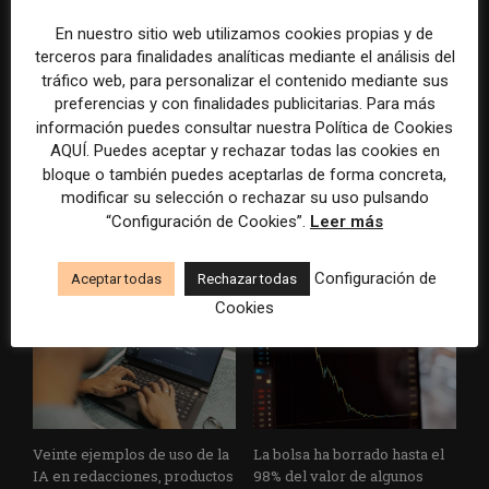
En nuestro sitio web utilizamos cookies propias y de
terceros para finalidades analíticas mediante el análisis del
tráfico web, para personalizar el contenido mediante sus
preferencias y con finalidades publicitarias. Para más
información puedes consultar nuestra Política de Cookies
AQUÍ. Puedes aceptar y rechazar todas las cookies en
El gran problema
WAN-IFRA reúne las
bloque o también puedes aceptarlas de forma concreta,
tecnológico de los medios ya
principales estrategias de los
modificar su selección o rechazar su uso pulsando
no es la falta de
medios ante la IA, la pérdida
“Configuración de Cookies”.
Leer más
herramientas, sino su
de ingresos y los cambios de
desconexión
consumo
Configuración de
Aceptar todas
Rechazar todas
Cookies
Veinte ejemplos de uso de la
La bolsa ha borrado hasta el
IA en redacciones, productos
98% del valor de algunos