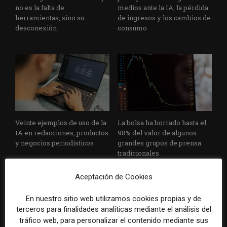
no es la falta de
medios ante la IA, la pérdida
herramientas, sino su
de ingresos y los cambios de
desconexión
consumo
Veinte ejemplos de uso de la
La bolsa ha borrado hasta el
IA en redacciones, productos
98% del valor de algunos
y negocios periodísticos
grandes grupos de prensa
tradicionales
Aceptación de Cookies
En nuestro sitio web utilizamos cookies propias y de
terceros para finalidades analíticas mediante el análisis del
tráfico web, para personalizar el contenido mediante sus