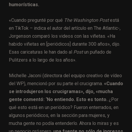
humorísticas.
«Cuando pregunté por qué
The Washington Post
está
en TikTok – indica el autor del artículo en The Atlantic-,
Jorgenson comparó los videos con las viñetas. «Ha
habido viñetas en [periódicos] durante 300 años», dijo.
Esas caricaturas le han dado al
Post
un puñado de
Pulitzers a lo largo de los años».
Michelle Jaconi (directora del equipo creativo de vídeo
del WP), mencionó por su parte el crucigrama.
«Cuando
se introdujeron los crucigramas», dijo, «mucha
gente comentó: ‘No entiendo. Esto es tonto.
¿Por
qué esto está en un periódico? Fueron enterrados, en
algunos periódicos, en la sección para mujeres, y
mucha gente no podía entenderlo. Ahora lo miras y es
un negocio próspero,
una fuente no sólo de ingresos