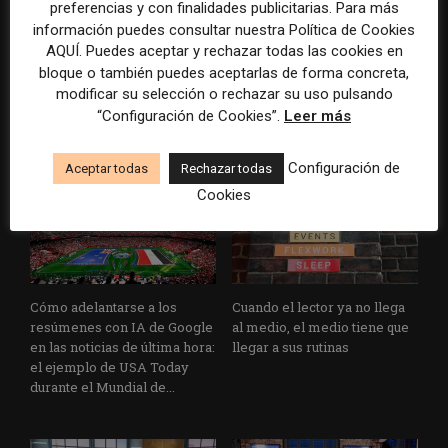
preferencias y con finalidades publicitarias. Para más
información puedes consultar nuestra Política de Cookies
Los medios tienen audiencia,
El buzón como nueva
AQUÍ. Puedes aceptar y rechazar todas las cookies en
pero no siempre comunidad:
portada: la estrategia de los
bloque o también puedes aceptarlas de forma concreta,
cómo activar a los lectores
medios para conquistar
modificar su selección o rechazar su uso pulsando
que siguen las noticias en
ciudad a ciudad
“Configuración de Cookies”.
Leer más
silencio
Configuración de
Aceptar todas
Rechazar todas
Cookies
Cómo adelantarse a los
Cuando el lector ya no llega
resúmenes con IA de Google
al medio, el medio tiene que
en las noticias de última hora:
llegar a sus rutinas
el ejemplo de USA Today
durante el Mundial de...