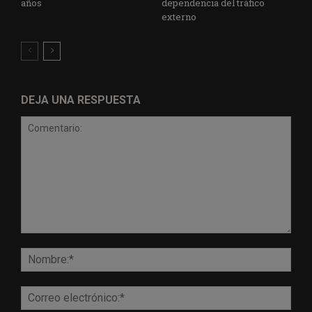
años
dependencia del tráfico
externo
DEJA UNA RESPUESTA
Comentario:
Nomb
Corr
elect