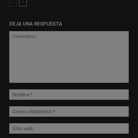
DEJA UNA RESPUESTA
Comentario:
Nomb
Corr
elect
Sitio
web: