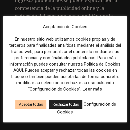
ingresos publicitarios se puede explicar por la
competencia de la publicidad online y la
reducción del consumo, pero también por la
demografía: la transmisión tradicional llega a
Aceptación de Cookies
una audiencia de mayor edad mientras que los
En nuestro sitio web utilizamos cookies propias y de
más jóvenes adoptan rápidamente OTT y siguen
terceros para finalidades analíticas mediante el análisis del
ya con ese hábito de adultos.
tráfico web, para personalizar el contenido mediante sus
preferencias y con finalidades publicitarias. Para más
información puedes consultar nuestra Política de Cookies
AQUÍ. Puedes aceptar y rechazar todas las cookies en
bloque o también puedes aceptarlas de forma concreta,
Más información:
modificar su selección o rechazar su uso pulsando
“Configuración de Cookies”.
Leer más
Global Entertainment & Media Outlook 2021–
2025
Configuración de
Aceptar todas
Rechazar todas
2021 Outlook perspectives report
(PDF)
Cookies