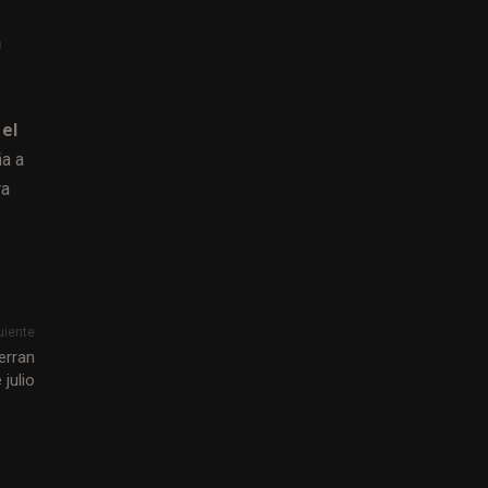
n
el
ña a
ra
uiente
erran
julio