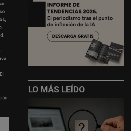
sar
aso
os,
o
d.
a
iva.
El
LO MÁS LEÍDO
ción