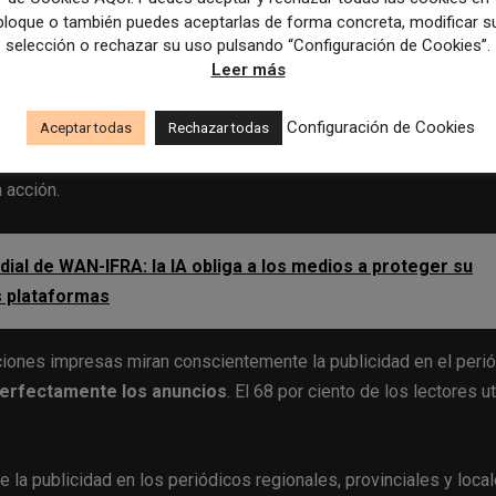
bloque o también puedes aceptarlas de forma concreta, modificar s
l
selección o rechazar su uso pulsando “Configuración de Cookies”.
Leer más
dico regional como canal publicitario:
el 43 por ciento de los
Configuración de Cookies
les se dirige a ellos de manera más personal que la publici
Aceptar todas
Rechazar todas
ra cuando una gran marca se anuncia en el diario regional, lo que
 acción.
al de WAN-IFRA: la IA obliga a los medios a proteger su
as plataformas
iciones impresas miran conscientemente la publicidad en el peri
perfectamente los anuncios
. El 68 por ciento de los lectores ut
e la publicidad en los periódicos regionales, provinciales y local