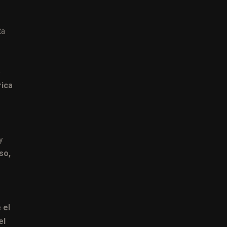
ta
e
rica
y
so,
e
el
el