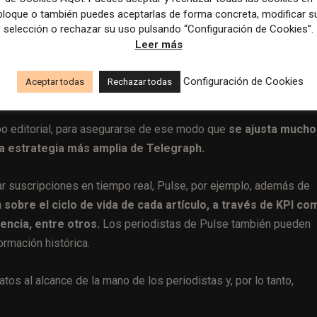
bloque o también puedes aceptarlas de forma concreta, modificar s
selección o rechazar su uso pulsando “Configuración de Cookies”.
Leer más
Configuración de Cookies
Aceptar todas
Rechazar todas
po editorial, para asegurarse de ese modo que
se ajusta mucho
 la estrategia más amplia de Telegraph.
r suscripciones en tiempo real, Pulse, por ejemplo, además de
sobre el ciclo de vida de cada artículo, a través de KPI co
encia, entre otros.
Los periodistas de Pulse también pueden
ormación histórica.
os al alcance de la mano de los periodistas y, por lo tanto,