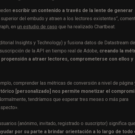
pueden
escribir un contenido a través de la lente de generar
 superior del embudo y atraen a los lectores existentes”, comen
raph, en
un estudio de caso
que ha realizado Chartbeat.
ditorial Insights y Technology) y fusiona datos de Datastream d
suscripción de la API en tiempo real de Adobe,
creando la mét
su propensión a atraer lectores, comprometerse con ellos y
ejemplo, comprender las métricas de conversión a nivel de página 
stórico [personalizado] nos permite monetizar el compromi
ormalmente, tendríamos que esperar tres meses o más para
especto».
suarios (anónimo, invitado, registrado o suscriptor) significa qu
udar por su parte a brindar orientación a lo largo de todo 