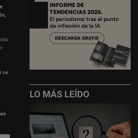
de
ón,
sitio
l
i se
LO MÁS LEÍDO
 en