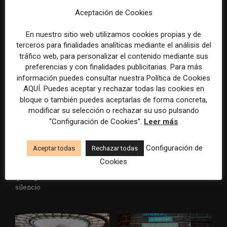
Aceptación de Cookies
Veinte ejemplos de uso de la
La bolsa ha borrado hasta el
IA en redacciones, productos
98% del valor de algunos
En nuestro sitio web utilizamos cookies propias y de
y negocios periodísticos
grandes grupos de prensa
terceros para finalidades analíticas mediante el análisis del
tradicionales
tráfico web, para personalizar el contenido mediante sus
preferencias y con finalidades publicitarias. Para más
información puedes consultar nuestra Política de Cookies
AQUÍ. Puedes aceptar y rechazar todas las cookies en
bloque o también puedes aceptarlas de forma concreta,
modificar su selección o rechazar su uso pulsando
“Configuración de Cookies”.
Leer más
Los medios tienen audiencia,
El buzón como nueva
Configuración de
Aceptar todas
Rechazar todas
pero no siempre comunidad:
portada: la estrategia de los
Cookies
cómo activar a los lectores
medios para conquistar
que siguen las noticias en
ciudad a ciudad
silencio