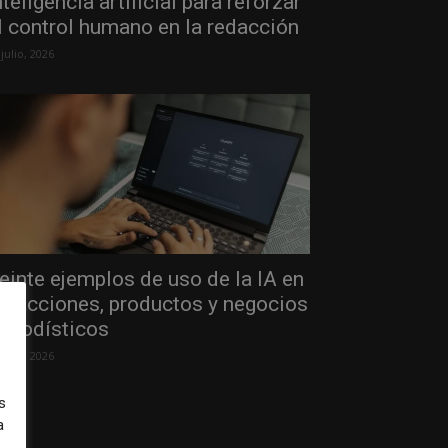
nteligencia artificial para reforzar
l control humano en la redacción
 julio, 2026
einte ejemplos de uso de la IA en
edacciones, productos y negocios
eriodísticos
 julio, 2026
s
a