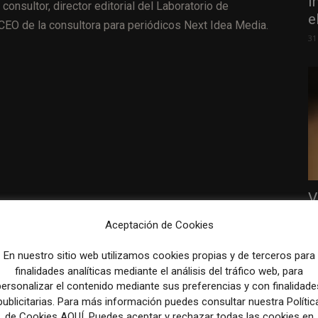
i
 consultor, director editorial del Laboratorio de
e
CEO de la consultora para periódicos Next Idea Media.
31
V
r
Aceptación de Cookies
p
31
En nuestro sitio web utilizamos cookies propias y de terceros para
finalidades analíticas mediante el análisis del tráfico web, para
personalizar el contenido mediante sus preferencias y con finalidade
publicitarias. Para más información puedes consultar nuestra Polític
de Cookies AQUÍ. Puedes aceptar y rechazar todas las cookies en