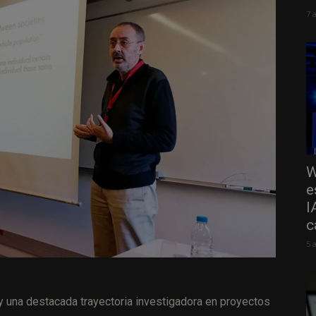
7 
W
e
I
c
5 
una destacada trayectoria investigadora en proyectos