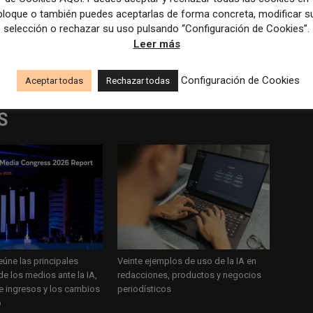
bloque o también puedes aceptarlas de forma concreta, modificar s
Artículo siguiente
selección o rechazar su uso pulsando “Configuración de Cookies”.
n
Un estudio de la UPV revela cómo la
Leer más
de
desinformación sobre la dana genera emociones
distintas en X y TikTok
Configuración de Cookies
Aceptar todas
Rechazar todas
S
úne las principales
Veinte ejemplos de uso de la IA en
de los medios ante la IA,
redacciones, productos y negocios
de ingresos y los cambios
periodísticos
o