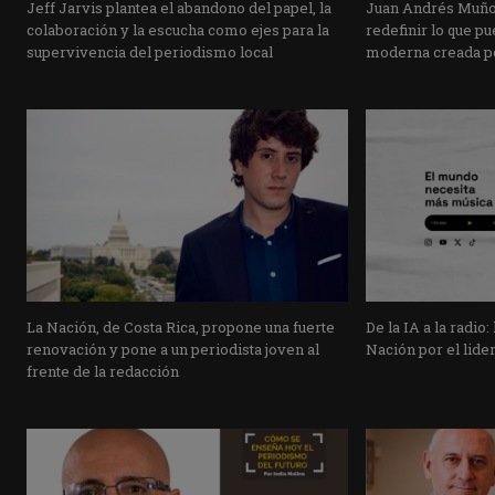
Jeff Jarvis plantea el abandono del papel, la
Juan Andrés Muñ
colaboración y la escucha como ejes para la
redefinir lo que pu
supervivencia del periodismo local
moderna creada po
La Nación, de Costa Rica, propone una fuerte
De la IA a la radio:
renovación y pone a un periodista joven al
Nación por el lide
frente de la redacción