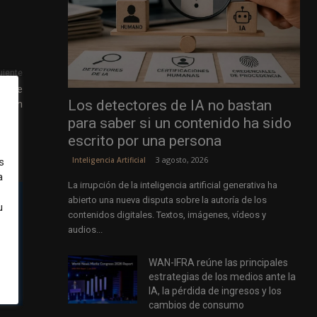
uiente
po de
Los detectores de IA no bastan
neran
para saber si un contenido ha sido
escrito por una persona
3 agosto, 2026
Inteligencia Artificial
s
a
La irrupción de la inteligencia artificial generativa ha
abierto una nueva disputa sobre la autoría de los
u
contenidos digitales. Textos, imágenes, vídeos y
audios...
WAN-IFRA reúne las principales
estrategias de los medios ante la
IA, la pérdida de ingresos y los
cambios de consumo