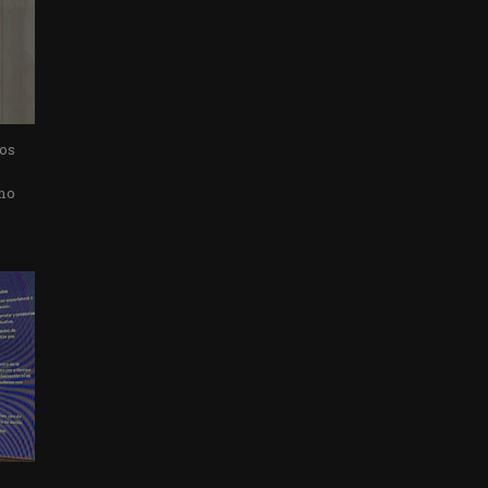
los
smo