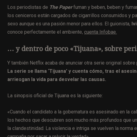
Los periodistas de
The Paper
fuman y beben, beben y fuman
los ceniceros están cargados de cigarrillos consumidos y p
sexo aunque es una pasión menor para ellos. El guionista,
Iv
conoce perfectamente el ambiente,
cuenta Infobae.
… y dentro de poco «Tijuana», sobre pe
Y también Netflix acaba de anunciar otra serie original sobre
La serie se llama ‘Tijuana’ y cuenta cómo, tras el asesi
arriesgan la vida para desvelar las causas.
La sinopsis oficial de Tijuana es la siguiente:
«Cuando el candidato a la gobernatura es asesinado en la calle
los hechos que descubren son mucho más profundos que un a
la clandestinidad. La violencia e intriga se vuelven la norma 
campaña por sacar a relucir la verdad».