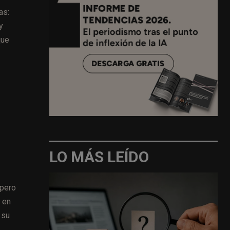
as:
y
que
LO MÁS LEÍDO
 pero
 en
 su