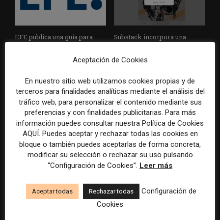
EFE publica una guía para
Substack incorpora una
integrar la inteligencia
herramienta que estima
artificial en sus procesos
cuánto contenido ha sido
Aceptación de Cookies
informativos con supervisión
escrito con inteligencia
humana
artificial
En nuestro sitio web utilizamos cookies propias y de
terceros para finalidades analíticas mediante el análisis del
tráfico web, para personalizar el contenido mediante sus
preferencias y con finalidades publicitarias. Para más
información puedes consultar nuestra Política de Cookies
AQUÍ. Puedes aceptar y rechazar todas las cookies en
bloque o también puedes aceptarlas de forma concreta,
modificar su selección o rechazar su uso pulsando
“Configuración de Cookies”.
Leer más
La Universidad CEU
Paul Krugman alerta del
Cardenal Herrera presenta
avance de los
un informe con pautas para
multimillonarios sobre los
Configuración de
Aceptar todas
Rechazar todas
informar sobre el suicidio
medios y las plataformas
Cookies