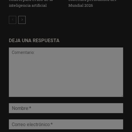
inteligencia artificial
Mundial 2026
DEJA UNA RESPUESTA
Comentario:
Nomb
Corr
elect