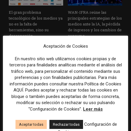
El gran problema
WAN-IFRA reúne las
tecnológico de los medios ya
principales estrategias de los
no es la falta de
medios ante la IA, la pérdida
herramientas, sino su
de ingresos y los cambios de
desconexión
consumo
Aceptación de Cookies
En nuestro sitio web utilizamos cookies propias y de
terceros para finalidades analíticas mediante el análisis del
tráfico web, para personalizar el contenido mediante sus
preferencias y con finalidades publicitarias. Para más
información puedes consultar nuestra Política de Cookies
Veinte ejemplos de uso de la
La bolsa ha borrado hasta el
AQUÍ. Puedes aceptar y rechazar todas las cookies en
IA en redacciones, productos
98% del valor de algunos
bloque o también puedes aceptarlas de forma concreta,
y negocios periodísticos
grandes grupos de prensa
modificar su selección o rechazar su uso pulsando
tradicionales
“Configuración de Cookies”.
Leer más
Configuración de
Aceptar todas
Rechazar todas