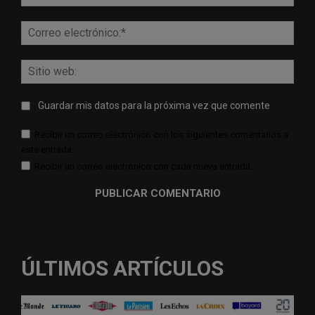
Corr
elect
Sitio
web:
Guardar mis datos para la próxima vez que comente
Recibir un correo electrónico con los siguientes comentarios a
esta entrada.
Recibir un correo electrónico con cada nueva entrada.
ÚLTIMOS ARTÍCULOS