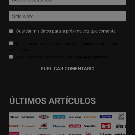
elect
Sitio
web:
Guardar mis datos para la próxima vez que comente
Recibir un correo electrónico con los siguientes comentarios a
esta entrada.
Recibir un correo electrónico con cada nueva entrada.
ÚLTIMOS ARTÍCULOS