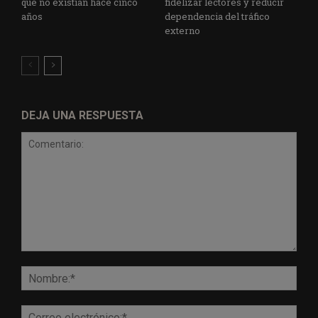
que no existían hace cinco
fidelizar lectores y reducir
años
dependencia del tráfico
externo
DEJA UNA RESPUESTA
Comentario:
Nomb
Corr