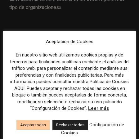
tipo de organizaciones».
Artículo anterior
Artículo siguiente
Aceptación de Cookies
Responsable editorial de
México: Expansión deja de
suscripciones, la figura
ser un medio esencialmente
En nuestro sitio web utilizamos cookies propias y de
clave en los medios con
económico y amplía
terceros para finalidades analíticas mediante el análisis del
«paywall»
cobertura a otras áreas
tráfico web, para personalizar el contenido mediante sus
preferencias y con finalidades publicitarias. Para más
información puedes consultar nuestra Política de Cookies
ARTÍCULOS RELACIONADOS
AQUÍ. Puedes aceptar y rechazar todas las cookies en
bloque o también puedes aceptarlas de forma concreta,
modificar su selección o rechazar su uso pulsando
“Configuración de Cookies”.
Leer más
Configuración de
Aceptar todas
Rechazar todas
Cookies
El gran problema
WAN-IFRA reúne las