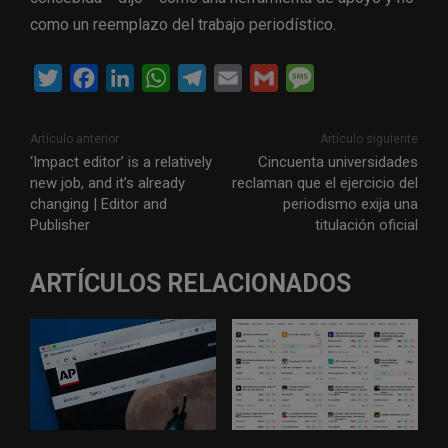
como un reemplazo del trabajo periodístico.
T
F
L
W
T
E
G
M
w
a
i
h
e
m
m
e
i
c
n
a
l
a
a
s
Artículo anterior
Artículo siguiente
t
e
k
t
e
i
i
s
‘Impact editor’ is a relatively
Cincuenta universidades
new job, and it’s already
reclaman que el ejercicio del
t
b
e
s
g
l
l
a
changing | Editor and
periodismo exija una
e
o
d
A
r
g
Publisher
titulación oficial
r
o
I
p
a
e
k
n
p
m
ARTÍCULOS RELACIONADOS