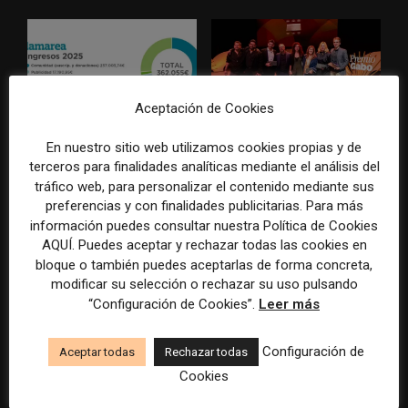
Aceptación de Cookies
La Marea cierra 2025 con
El Premio Gabo 2026
En nuestro sitio web utilizamos cookies propias y de
superávit, pero su
reconoce cinco historias de
terceros para finalidades analíticas mediante el análisis del
cooperativa pierde 38.542
Brasil, España y El Salvador
tráfico web, para personalizar el contenido mediante sus
euros
sobre el poder, la memoria y
preferencias y con finalidades publicitarias. Para más
la violencia
información puedes consultar nuestra Política de Cookies
AQUÍ. Puedes aceptar y rechazar todas las cookies en
bloque o también puedes aceptarlas de forma concreta,
modificar su selección o rechazar su uso pulsando
“Configuración de Cookies”.
Leer más
Configuración de
Aceptar todas
Rechazar todas
Cookies
Radio Televisión Madrid
ADEPA crea un premio
establece un sistema de
especial para la mejor