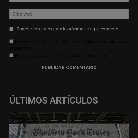
elect
Sitio
web:
Guardar mis datos para la próxima vez que comente
Recibir un correo electrónico con los siguientes comentarios a
esta entrada.
Recibir un correo electrónico con cada nueva entrada.
ÚLTIMOS ARTÍCULOS