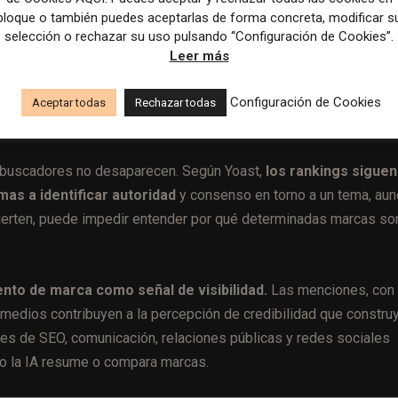
bloque o también puedes aceptarlas de forma concreta, modificar s
ional.
En 2026, los contenidos no solo se evalúan por su legibi
selección o rechazar su uso pulsando “Configuración de Cookies”.
resumidos y citados por sistemas automáticos.
Los expertos de
Leer más
ambiguos o poco estructurados pierden utilidad para la IA
es y tablas facilita su reutilización en resúmenes y respuestas
Configuración de Cookies
Aceptar todas
Rechazar todas
n buscadores no desaparecen. Según Yoast,
los rankings siguen
as a identificar autoridad
y consenso en torno a un tema, au
dvierten, puede impedir entender por qué determinadas marcas so
ento de marca como señal de visibilidad.
Las menciones, con
 medios contribuyen a la percepción de credibilidad que constru
es de SEO, comunicación, relaciones públicas y redes sociales
ndo la IA resume o compara marcas.