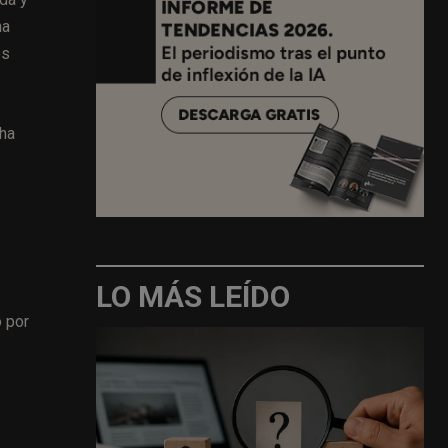
na
os
 ha
LO MÁS LEÍDO
o por