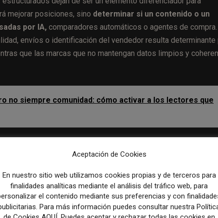
s estructurados dejan de ser un elemento diferenciador para
erá mejorar posiciones, sino
determinar si un contenido o un
sadas por IA,
comparadores automáticos o agentes de compra.
lidad, envíos o identificación del vendedor resulta determinante
entras que las marcas que no mantengan datos limpios y cohere
ro no siempre comunidad: cómo activar a los lectores que
el denominado comercio agéntico,
en el que los usuarios del
Aceptación de Cookies
miendan o seleccionan productos sin necesidad de una búsque
es del proceso de pago y depende de que los agentes puedan
En nuestro sitio web utilizamos cookies propias y de terceros para
lataformas como Shopify, Stripe o WooCommerce pasan a desemp
finalidades analíticas mediante el análisis del tráfico web, para
ilidad con estos agentes se convierte en un factor que influye e
personalizar el contenido mediante sus preferencias y con finalidade
publicitarias. Para más información puedes consultar nuestra Polític
de Cookies AQUÍ. Puedes aceptar y rechazar todas las cookies en