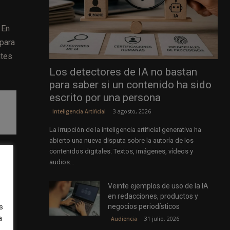
 En
 para
ntes
Los detectores de IA no bastan
para saber si un contenido ha sido
escrito por una persona
3 agosto, 2026
Inteligencia Artificial
La irrupción de la inteligencia artificial generativa ha
abierto una nueva disputa sobre la autoría de los
egan
contenidos digitales. Textos, imágenes, vídeos y
audios...
da
Veinte ejemplos de uso de la IA
eñar
en redacciones, productos y
n
negocios periodísticos
s
a
31 julio, 2026
Audiencia