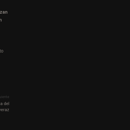
izan
n
to
uiente
a del
veraz