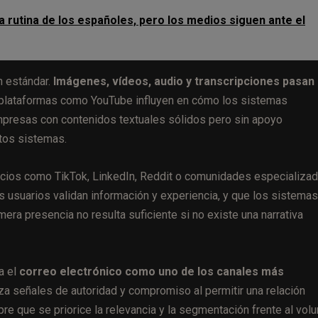
la rutina de los españoles, pero los medios siguen ante el
n estándar.
Imágenes, vídeos, audio y transcripciones pasan
plataformas como YouTube influyen en cómo los sistemas
 empresas con contenidos textuales sólidos pero sin apoyo
tos sistemas.
ios como TikTok, LinkedIn, Reddit o comunidades especializa
 usuarios validan información y experiencia, y que los sistema
mera presencia no resulta suficiente si no existe una narrativa
a el
correo electrónico como uno de los canales más
za señales de autoridad y compromiso al permitir una relación
mpre que se priorice la relevancia y la segmentación frente al vol