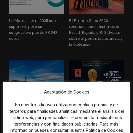
La Marea cierra 2025 con
El Premio Gabo 2026
superávit, pero su
reconoce cinco historias de
cooperativa pierde 38.542
Brasil, España y El Salvador
euros
sobre el poder, la memoria y
la violencia
Aceptación de Cookies
Radio Televisión Madrid
ADEPA crea un premio
En nuestro sitio web utilizamos cookies propias y de
establece un sistema de
especial para la mejor
terceros para finalidades analíticas mediante el análisis del
control para el uso de la
cobertura periodística del
inteligencia artificial
Mundial 2026
tráfico web, para personalizar el contenido mediante sus
preferencias y con finalidades publicitarias. Para más
información puedes consultar nuestra Política de Cookies