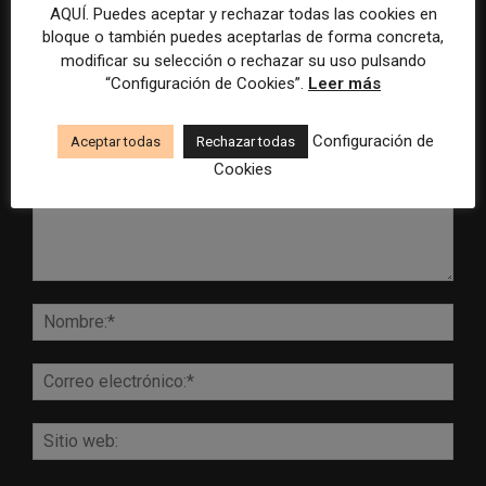
AQUÍ. Puedes aceptar y rechazar todas las cookies en
bloque o también puedes aceptarlas de forma concreta,
modificar su selección o rechazar su uso pulsando
DEJA UNA RESPUESTA
“Configuración de Cookies”.
Leer más
Configuración de
Aceptar todas
Rechazar todas
Cookies
Comentario:
Nomb
Corr
elect
Sitio
web: