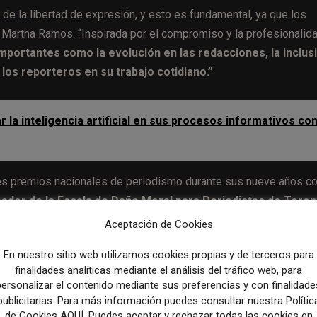
de la libertad de expresión, y esto es fundamental, ya que los
 Martha Ramos. “Inspirada por el compromiso y la profesionalid
mportantes como la evolución en las redacciones, la inclus
 los reporteros en su trabajo cotidiano.”
r la inteligencia artificial en sus procesos informativos co
ples premios nacionales de periodismo durante sus nueve años 
reador de la Escala de Daño Moral para Periodistas de Toron
 moral en los periodistas.
Aceptación de Cookies
En nuestro sitio web utilizamos cookies propias y de terceros para
ortante el periodismo”, dice Walmsley.
“Creo que es
finalidades analíticas mediante el análisis del tráfico web, para
 se reúnan para compartir sus retos y sus ideales. Tenemos q
personalizar el contenido mediante sus preferencias y con finalidade
publicitarias. Para más información puedes consultar nuestra Polític
de Cookies AQUÍ. Puedes aceptar y rechazar todas las cookies en