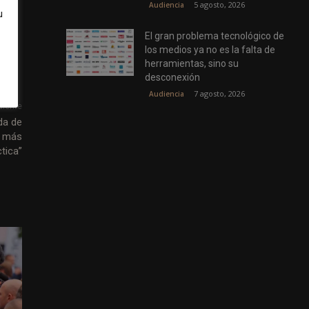
5 agosto, 2026
Audiencia
u
tá
El gran problema tecnológico de
los medios ya no es la falta de
herramientas, sino su
desconexión
7 agosto, 2026
Audiencia
uiente
da de
a más
ctica”