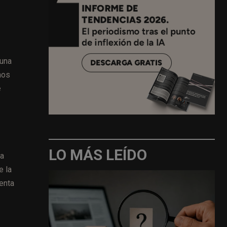
una
mos
e
LO MÁS LEÍDO
sa
e la
enta