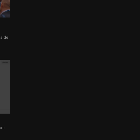
as de
con