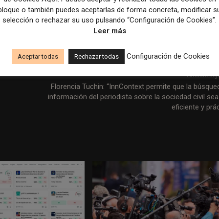
bloque o también puedes aceptarlas de forma concreta, modificar s
de la Asociación Mundial de Editores de Noticias (WAN-IFRA). Es
selección o rechazar su uso pulsando “Configuración de Cookies”.
les publicaciones del mundo.
Leer más
Configuración de Cookies
Aceptar todas
Rechazar todas
Artículo sig
Florencia Tuchin: “InnContext permite que la búsque
información del periodista sobre la sociedad civil se
eficiente y prá