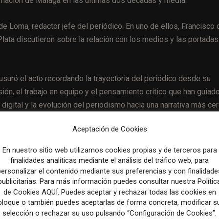
formación de Málaga en las últimas dos décadas y media.
 Loma, redactor jefe del periódico. En uno de ellos, Francisco 
Plata discutieron sobre la relación con los medios y las portadas
uró el acto recordando la trayectoria del periódico desde su
ión, el trabajo en equipo y el pensamiento crítico que han guiado
igital y la evolución del periodismo hacia una narrativa más ce
Aceptación de Cookies
En nuestro sitio web utilizamos cookies propias y de terceros para
finalidades analíticas mediante el análisis del tráfico web, para
Artículo sig
personalizar el contenido mediante sus preferencias y con finalidade
ó
TikTok rolls out new rules to limit the reach of state-affi
publicitarias. Para más información puedes consultar nuestra Polític
media accounts on its platform | AP
de Cookies AQUÍ. Puedes aceptar y rechazar todas las cookies en
bloque o también puedes aceptarlas de forma concreta, modificar s
selección o rechazar su uso pulsando “Configuración de Cookies”.