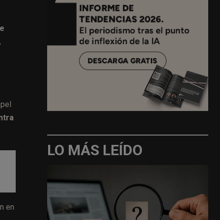
de
,
apel
ntra
LO MÁS LEÍDO
on en