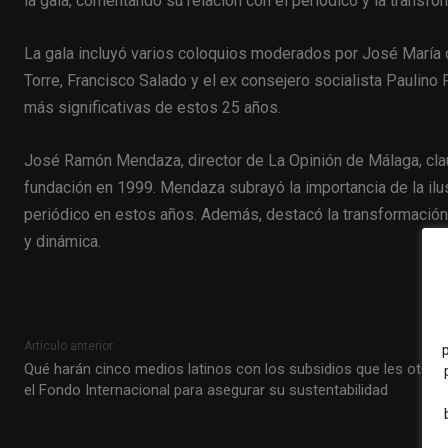
la gala, comentando su relación con el periódico y la trans
La gala incluyó varios coloquios moderados por José María de
Torre, Francisco Salado y el ex consejero socialista Paulino 
más significativas de estos 25 años.
José Ramón Mendaza, director de La Opinión de Málaga, claus
fundación en 1999. Mendaza subrayó la importancia de la ilus
periódico en estos años. Además, destacó la transformación d
y dinámica.
Artículo anterior
Qué harán cinco medios latinos con los subsidios que les otorg
el Fondo Internacional para asegurar su sustentabilidad