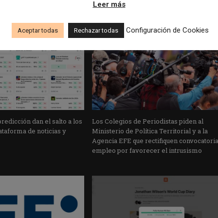
Leer más
Configuración de Cookies
Aceptar todas
Rechazar todas
edicción dan el salto a los
Los Colegios de Periodistas piden al
taforma de noticias y
Ministerio de Política Territorial y a la
Agencia EFE que rectifiquen convocatori
empleo por favorecer el intrusismo