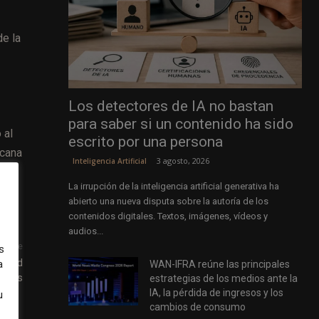
de la
Los detectores de IA no bastan
para saber si un contenido ha sido
 al
escrito por una persona
rcana
3 agosto, 2026
Inteligencia Artificial
La irrupción de la inteligencia artificial generativa ha
abierto una nueva disputa sobre la autoría de los
contenidos digitales. Textos, imágenes, vídeos y
audios...
uiente
s
liated
a
WAN-IFRA reúne las principales
 News
estrategias de los medios ante la
IA, la pérdida de ingresos y los
u
cambios de consumo