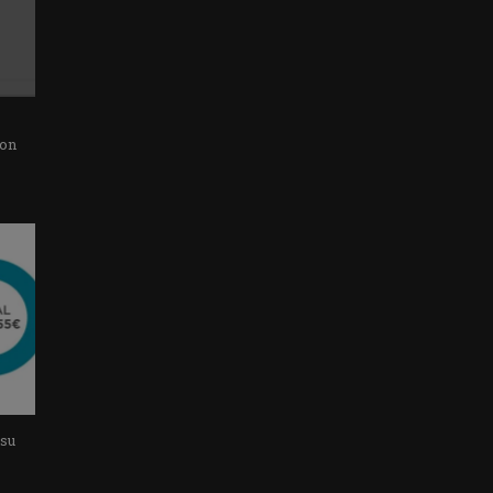
con
 su