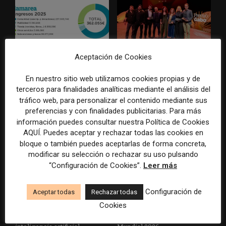
Aceptación de Cookies
La Marea cierra 2025 con
El Premio Gabo 2026
superávit, pero su
reconoce cinco historias de
En nuestro sitio web utilizamos cookies propias y de
cooperativa pierde 38.542
Brasil, España y El Salvador
terceros para finalidades analíticas mediante el análisis del
euros
sobre el poder, la memoria y
tráfico web, para personalizar el contenido mediante sus
la violencia
preferencias y con finalidades publicitarias. Para más
información puedes consultar nuestra Política de Cookies
AQUÍ. Puedes aceptar y rechazar todas las cookies en
bloque o también puedes aceptarlas de forma concreta,
modificar su selección o rechazar su uso pulsando
“Configuración de Cookies”.
Leer más
Configuración de
Aceptar todas
Rechazar todas
Radio Televisión Madrid
ADEPA crea un premio
Cookies
establece un sistema de
especial para la mejor
control para el uso de la
cobertura periodística del