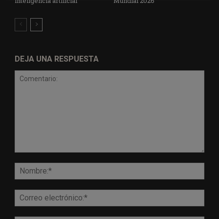
inteligencia artificial
Mundial 2026
DEJA UNA RESPUESTA
Comentario:
Nomb
Corr
elect