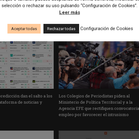
selección o rechazar su uso pulsando “Configuración de Cookies”.
Leer más
Configuración de Cookies
Aceptar todas
Rechazar todas
edicción dan el salto a los
Los Colegios de Periodistas piden al
taforma de noticias y
Ministerio de Política Territorial y a la
Agencia EFE que rectifiquen convocatori
empleo por favorecer el intrusismo