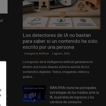
ad
Los detectores de IA no bastan
para saber si un contenido ha sido
escrito por una persona
3 agosto, 2026
Inteligencia Artificial
La irrupción de la inteligencia artificial generativa ha
abierto una nueva disputa sobre la autoría de los
contenidos digitales. Textos, imágenes, vídeos y
audios...
WAN-IFRA reúne las principales
s
estrategias de los medios ante la
a
uiente
IA, la pérdida de ingresos y los
ear –
cambios de consumo
u