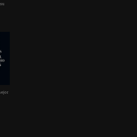
 su
mejor