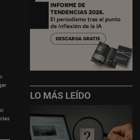
ás
gar
LO MÁS LEÍDO
al
ictas