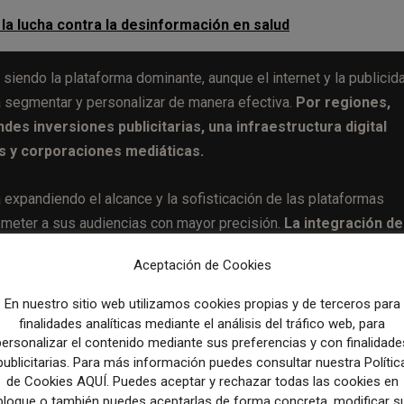
la lucha contra la desinformación en salud
 siendo la plataforma dominante, aunque el internet y la publicid
a segmentar y personalizar de manera efectiva.
Por regiones,
es inversiones publicitarias, una infraestructura digital
s y corporaciones mediáticas.
 expandiendo el alcance y la sofisticación de las plataformas
rometer a sus audiencias con mayor precisión.
La integración de
s más personalizadas y efectivas, alineándose con las
Aceptación de Cookies
rno.
En nuestro sitio web utilizamos cookies propias y de terceros para
finalidades analíticas mediante el análisis del tráfico web, para
personalizar el contenido mediante sus preferencias y con finalidade
publicitarias. Para más información puedes consultar nuestra Polític
Artículo sig
de Cookies AQUÍ. Puedes aceptar y rechazar todas las cookies en
Layoffs in 2024: A List of Companies Cutting Jobs This Y
bloque o también puedes aceptarlas de forma concreta, modificar s