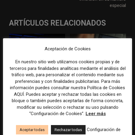
especial
ARTÍCULOS RELACIONADOS
Aceptación de Cookies
En nuestro sitio web utilizamos cookies propias y de
terceros para finalidades analíticas mediante el análisis del
WAN-IFRA reúne las
Veinte ejemplos de uso de la
tráfico web, para personalizar el contenido mediante sus
principales estrategias de los
IA en redacciones, productos
preferencias y con finalidades publicitarias. Para más
medios ante la IA, la pérdida
y negocios periodísticos
información puedes consultar nuestra Política de Cookies
de ingresos y los cambios de
AQUÍ. Puedes aceptar y rechazar todas las cookies en
consumo
bloque o también puedes aceptarlas de forma concreta,
modificar su selección o rechazar su uso pulsando
“Configuración de Cookies”.
Leer más
Configuración de
Aceptar todas
Rechazar todas