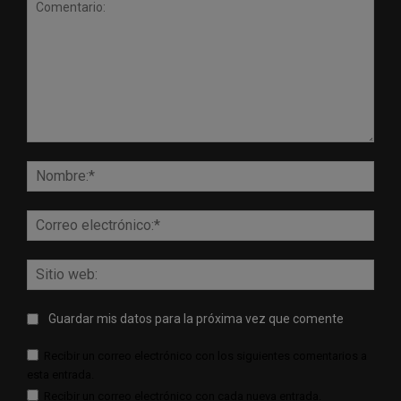
Comentario:
Nomb
Corr
elect
Sitio
web:
Guardar mis datos para la próxima vez que comente
Recibir un correo electrónico con los siguientes comentarios a
esta entrada.
Recibir un correo electrónico con cada nueva entrada.