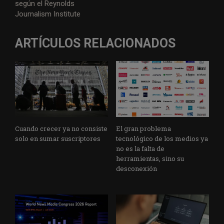
según el Reynolds
r
o
I
p
a
e
Journalism Institute
k
n
p
m
ARTÍCULOS RELACIONADOS
Cuando crecer ya no consiste
El gran problema
solo en sumar suscriptores
tecnológico de los medios ya
no es la falta de
herramientas, sino su
desconexión