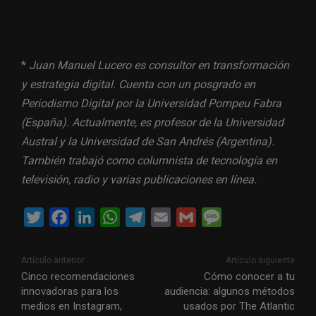
*
Juan Manuel Lucero es consultor en transformación
y estrategia digital.
C
uenta con un posgrado en
Periodismo Digital por la Universidad Pompeu Fabra
(España)
. Actualmente, es profesor de la Universidad
Austral y la Universidad de San Andrés (Argentina).
También trabajó como columnista de tecnología en
televisión, radio y varias publicaciones en línea.
T
F
L
W
T
E
G
M
w
a
i
h
e
m
m
e
i
c
n
a
l
a
a
s
Artículo anterior
Artículo siguiente
t
e
k
t
e
i
i
s
Cinco recomendaciones
Cómo conocer a tu
innovadoras para los
audiencia: algunos métodos
t
b
e
s
g
l
l
a
medios en Instagram,
usados por The Atlantic
e
o
d
A
r
g