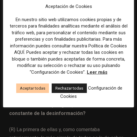
Aceptación de Cookies
han sido de mucha utilidad herramientas como la que
hizo
Latam Chequea
, y la cual apoyamos, donde se
En nuestro sitio web utilizamos cookies propias y de
puede buscar en una base de datos de miles de
terceros para finalidades analíticas mediante el análisis del
verificaciones si una información que está circulando
tráfico web, para personalizar el contenido mediante sus
preferencias y con finalidades publicitarias. Para más
es verdadera o falsa. En este sentido, aprender a
información puedes consultar nuestra Política de Cookies
utilizar el buscador, pese a que parece muy básico y
AQUÍ. Puedes aceptar y rechazar todas las cookies en
simple, ha sido esencial.
bloque o también puedes aceptarlas de forma concreta,
modificar su selección o rechazar su uso pulsando
“Configuración de Cookies”.
Leer más
Configuración de
(P) ¿Cuáles son las herramientas que hoy debe
Aceptar todas
Rechazar todas
Cookies
utilizar o tener un periodista para brindar
información seria y segura, ante la amenaza
constante de la desinformación?
(R) La primera de ellas y, como comentaba