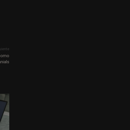
uiente
 como
nials