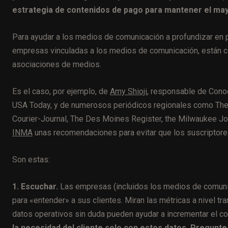
estrategia de contenidos de pago para mantener el ma
Para ayudar a los medios de comunicación a profundizar en p
empresas vinculadas a los medios de comunicación, están 
asociaciones de medios.
Es el caso, por ejemplo, de
Amy Shioji
, responsable de Conoc
USA Today, y de numerosos periódicos regionales como The I
Courier-Journal, The Des Moines Register, the Milwaukee Jou
INMA
unas recomendaciones para evitar que los suscriptores
Son estas:
1. Escuchar.
Las empresas (incluidos los medios de comun
para «entender» a sus clientes. Miran las métricas a nivel tran
datos operativos sin duda pueden ayudar a incrementar el 
la necesidad del cliente solo con estos datos. Pregunt