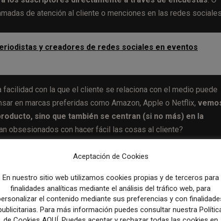
lamadas de atención al cliente o menciones en las redes sociales
eriodistas y creadores de redes sociales en eventos
 facilidad con la que el cliente se relaciona con el medio puede
pensar en marcas preferidas como Amazon, Apple o Netflix,
vemo
 producto, sino que también se centran (si no más) en la
an obsesionados con hacer fácil las cosas al cliente?
preguntas en la encuesta, en interacciones clave y puntos de
Aceptación de Cookies
s datos operativos existentes, como por ejemplo la velocidad d
En nuestro sitio web utilizamos cookies propias y de terceros para
rizar áreas para mejorar la experiencia.
finalidades analíticas mediante el análisis del tráfico web, para
personalizar el contenido mediante sus preferencias y con finalidade
 contribuyen a la retención de suscriptores: frecuencia de vis
publicitarias. Para más información puedes consultar nuestra Polític
de Cookies AQUÍ. Puedes aceptar y rechazar todas las cookies en