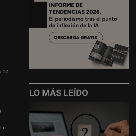
e
s de
LO MÁS LEÍDO
s
n o