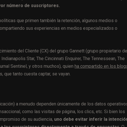
yor número de suscriptores.
olíticas que primen también la retención, algunos medios o
compartiendo sus experiencias en medios especializados o
imiento del Cliente (CX) del grupo Gannett (grupo propietario d
ndianapolis Star, The Cincinnati Enquirer, The Tennessean, The
rnal Sentinel, y otros muchos), quien
ha compartido en los blog
, que tanto cuesta captar, se vayan.
icación) a menudo dependen únicamente de los datos operativo
saccional, como las visitas de página, los clics, etc. Si bien los
compromiso de su audiencia,
uno debe evitar inferir la intenció
e a los suscriptores directamente a través de encuestas
. O