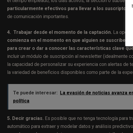
el tiempo empleado, los días activos, la sección o subsecció
particularmente efectivos para llevar a los suscriptores 
de comunicación importantes.
4. Trabajar desde el momento de la captación.
La oportun
comienza en el momento en que alguien se suscribe. Apr
para crear o dar a conocer las características clave 
incluir un módulo de suscripción al newsletter (idealmente 
la capacidad de personalizar su experiencia con alertas de t
la variedad de beneficios disponibles como parte de la exper
Te puede interesar:
La evasión de noticias avanza e
política
5. Decir gracias.
Es posible que no tenga tecnología para t
automático para extraer y modelar datos y análisis predictiv