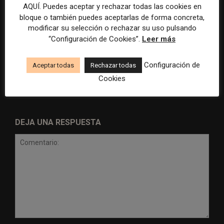
AQUÍ. Puedes aceptar y rechazar todas las cookies en
bloque o también puedes aceptarlas de forma concreta,
Cómo es el plan de
Medios latinos en el exilio:
modificar su selección o rechazar su uso pulsando
suscripciones para atraer
los desafíos para ser
“Configuración de Cookies”.
Leer más
audiencias jóvenes del
sostenibles, relevantes y
medio regional argentino La
“saludables”
Gaceta
Configuración de
Aceptar todas
Rechazar todas
Cookies
DEJA UNA RESPUESTA
Comentario: