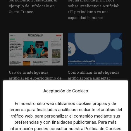
participación ciudadana: el
declaración de principios
ejemplo de Infolocale en
sobre Inteligencia Artificial:
Ouest-France
«El periodismo es una
capacidad humana»
Uso de la inteligencia
Cómo utilizar la inteligencia
artificial en el periodismo de
artificial para aumentar
investigación: el ejemplo de
suscriptores: el caso de
ProPublica
Ekstra Bladet
Aceptación de Cookies
En nuestro sitio web utilizamos cookies propias y de
terceros para finalidades analíticas mediante el análisis del
tráfico web, para personalizar el contenido mediante sus
preferencias y con finalidades publicitarias. Para más
información puedes consultar nuestra Política de Cookies