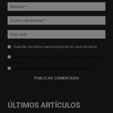
Nomb
Corr
elect
Sitio
web:
Guardar mis datos para la próxima vez que comente
Recibir un correo electrónico con los siguientes comentarios a
esta entrada.
Recibir un correo electrónico con cada nueva entrada.
ÚLTIMOS ARTÍCULOS