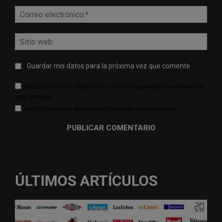
Corr
elect
Sitio
web:
Guardar mis datos para la próxima vez que comente
Recibir un correo electrónico con los siguientes comentarios a
esta entrada.
Recibir un correo electrónico con cada nueva entrada.
ÚLTIMOS ARTÍCULOS