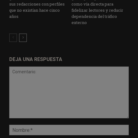
sus redacciones con perfiles
como vía directa para
que no existían hace cinco
fidelizar lectores y reducir
años
dependencia del tráfico
externo
DEJA UNA RESPUESTA
Comentario:
Nomb