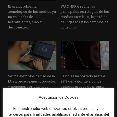
El gran problema
WAN-IFRA reúne las
tecnológico de los medios ya
principales estrategias de los
no es la falta de
medios ante la IA, la pérdida
herramientas, sino su
de ingresos y los cambios de
desconexión
consumo
Veinte ejemplos de uso de la
La bolsa ha borrado hasta el
IA en redacciones, productos
98% del valor de algunos
y negocios periodísticos
grandes grupos de prensa
tradicionales
Aceptación de Cookies
En nuestro sitio web utilizamos cookies propias y de
terceros para finalidades analíticas mediante el análisis del