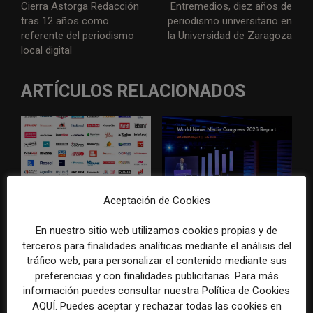
Cierra Astorga Redacción
Entremedios, diez años de
tras 12 años como
periodismo universitario en
referente del periodismo
la Universidad de Zaragoza
local digital
ARTÍCULOS RELACIONADOS
Aceptación de Cookies
El gran problema
WAN-IFRA reúne las
tecnológico de los medios ya
principales estrategias de los
En nuestro sitio web utilizamos cookies propias y de
no es la falta de
medios ante la IA, la pérdida
terceros para finalidades analíticas mediante el análisis del
herramientas, sino su
de ingresos y los cambios de
tráfico web, para personalizar el contenido mediante sus
desconexión
consumo
preferencias y con finalidades publicitarias. Para más
información puedes consultar nuestra Política de Cookies
AQUÍ. Puedes aceptar y rechazar todas las cookies en