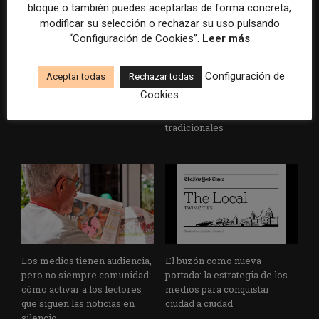
bloque o también puedes aceptarlas de forma concreta,
modificar su selección o rechazar su uso pulsando
“Configuración de Cookies”.
Leer más
Configuración de
Aceptar todas
Rechazar todas
Veinte ejemplos de uso de la
La bolsa ha borrado hasta el
Cookies
IA en redacciones, productos
98% del valor de algunos
y negocios periodísticos
grandes grupos de prensa
tradicionales
Los medios tienen audiencia,
El buzón como nueva
pero no siempre comunidad:
portada: la estrategia de los
cómo activar a los lectores
medios para conquistar
que siguen las noticias en
ciudad a ciudad
silencio