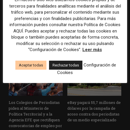
terceros para finalidades analíticas mediante el análisis del
tráfico web, para personalizar el contenido mediante sus
preferencias y con finalidades publicitarias. Para más
información puedes consultar nuestra Política de Cookies
AP actualiza sus normas
Los mercados de predicción
AQUÍ. Puedes aceptar y rechazar todas las cookies en
sobre inteligencia artificial
dan el salto a los medios con
bloque o también puedes aceptarlas de forma concreta,
para reforzar el control
una plataforma de noticias y
modificar su selección o rechazar su uso pulsando
humano en la redacción
análisis
“Configuración de Cookies”.
Leer más
Configuración de
Aceptar todas
Rechazar todas
Cookies
Los Colegios de Periodistas
eBay pagará 55,7 millones de
piden al Ministerio de
dólares por la campaña de
Política Territorial y a la
acoso contra dos periodistas
Agencia EFE que rectifiquen
de un medio especializado
convocatorias de empleo por