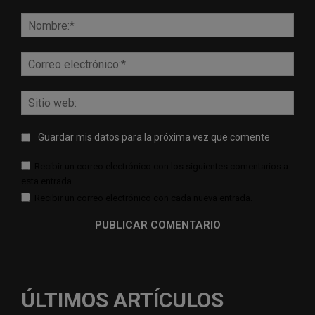
Comentario:
Nomb
Corr
elect
Sitio
web:
Guardar mis datos para la próxima vez que comente
Recibir un correo electrónico con los siguientes comentarios a
esta entrada.
Recibir un correo electrónico con cada nueva entrada.
ÚLTIMOS ARTÍCULOS