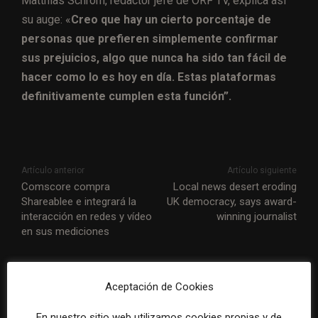
Matthias Schrom, redactor jefe de ORF TV, explica así
su auge: «
Creo que hay un cierto porcentaje de
personas que prefieren simplemente confirmar
sus prejuicios, algo que nunca ha sido tan fácil de
hacer como lo es hoy en día. Estas plataformas
definitivamente cumplen esta función”.
Artículo anterior
Artículo siguiente
Comscore compra
Local news desert eroding
Shareablee e integrará la
UK democracy, says award-
interacción en redes y vídeo
winning journalist
en sus mediciones
ARTÍCULOS RELACIONADOS
Aceptación de Cookies
En nuestro sitio web utilizamos cookies propias y de