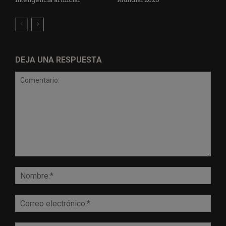
DEJA UNA RESPUESTA
Comentario:
Nomb
Corr
elect