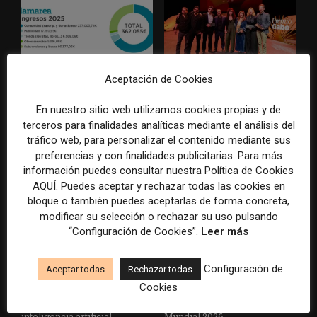
Aceptación de Cookies
La Marea cierra 2025 con
El Premio Gabo 2026
superávit, pero su
reconoce cinco historias de
En nuestro sitio web utilizamos cookies propias y de
cooperativa pierde 38.542
Brasil, España y El Salvador
terceros para finalidades analíticas mediante el análisis del
euros
sobre el poder, la memoria y
tráfico web, para personalizar el contenido mediante sus
la violencia
preferencias y con finalidades publicitarias. Para más
información puedes consultar nuestra Política de Cookies
AQUÍ. Puedes aceptar y rechazar todas las cookies en
bloque o también puedes aceptarlas de forma concreta,
modificar su selección o rechazar su uso pulsando
“Configuración de Cookies”.
Leer más
Configuración de
Aceptar todas
Rechazar todas
Radio Televisión Madrid
ADEPA crea un premio
Cookies
establece un sistema de
especial para la mejor
control para el uso de la
cobertura periodística del
inteligencia artificial
Mundial 2026