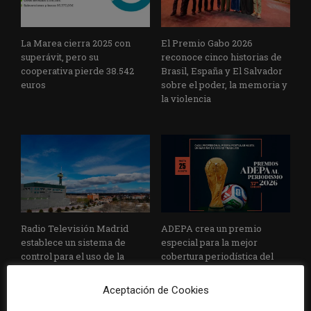
La Marea cierra 2025 con
El Premio Gabo 2026
superávit, pero su
reconoce cinco historias de
cooperativa pierde 38.542
Brasil, España y El Salvador
euros
sobre el poder, la memoria y
la violencia
Radio Televisión Madrid
ADEPA crea un premio
establece un sistema de
especial para la mejor
control para el uso de la
cobertura periodística del
inteligencia artificial
Mundial 2026
Aceptación de Cookies