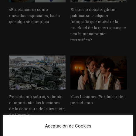
«Freelancers» como
El eterno debate: ¿debe
enviados especiales, hasta
publicarse cualquier
que algo se complica
fotografía que muestre la
crueldad de la guerra, aunque
sea humanamente
terrorífica?
Periodismo sobrio, valiente
«Las Ilusiones Perdidas» del
e importante: las lecciones
periodismo
de la cobertura de la invasión
de Ucrania
Aceptación de Cookies