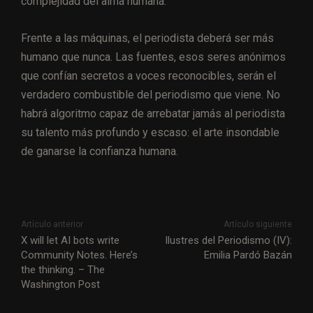
complejidad del alma humana.
Frente a las máquinas, el periodista deberá ser más
humano que nunca. Las fuentes, esos seres anónimos
que confían secretos a voces reconocibles, serán el
verdadero combustible del periodismo que viene. No
habrá algoritmo capaz de arrebatar jamás al periodista
su talento más profundo y escaso: el arte insondable
de ganarse la confianza humana.
Artículo anterior
Artículo siguiente
X will let AI bots write
Ilustres del Periodismo (IV):
Community Notes. Here’s
Emilia Pardó Bazán
the thinking. – The
Washington Post