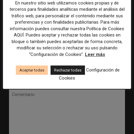
En nuestro sitio web utilizamos cookies propias y de
terceros para finalidades analíticas mediante el análisis del
tráfico web, para personalizar el contenido mediante sus
preferencias y con finalidades publicitarias. Para más
información puedes consultar nuestra Política de Cookies
Los periódicos «legacy» que
El auge definitivo del
AQUÍ. Puedes aceptar y rechazar todas las cookies en
perdieron una oportunidad y
«liveblogging», otra palanca
bloque o también puedes aceptarlas de forma concreta,
ahora se lamentan
para fidelizar usuarios
modificar su selección o rechazar su uso pulsando
“Configuración de Cookies”.
Leer más
Configuración de
Aceptar todas
Rechazar todas
Cookies
DEJA UNA RESPUESTA