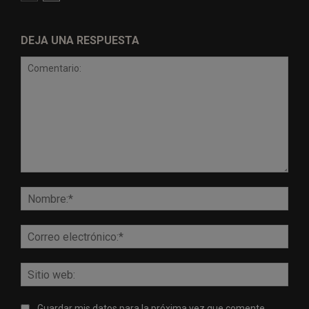
DEJA UNA RESPUESTA
Comentario:
Nomb
Corr
elect
Sitio
web:
Guardar mis datos para la próxima vez que comente