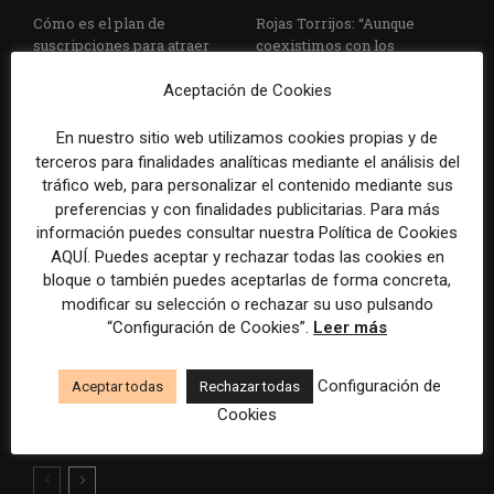
Cómo es el plan de
Rojas Torrijos: “Aunque
suscripciones para atraer
coexistimos con los
audiencias jóvenes del
creadores de contenido, es
medio regional argentino La
clave que los estudiantes
Aceptación de Cookies
Gaceta
comprendan que el
periodismo es un servicio
En nuestro sitio web utilizamos cookies propias y de
público”
terceros para finalidades analíticas mediante el análisis del
tráfico web, para personalizar el contenido mediante sus
preferencias y con finalidades publicitarias. Para más
información puedes consultar nuestra Política de Cookies
AQUÍ. Puedes aceptar y rechazar todas las cookies en
bloque o también puedes aceptarlas de forma concreta,
modificar su selección o rechazar su uso pulsando
“Configuración de Cookies”.
Leer más
Cómo El Surti (Paraguay) usa
Retos de los medios locales
IA para potenciar su
para seguir siendo
Configuración de
Aceptar todas
Rechazar todas
periodismo narrativo y
competitivos en la era digital
Cookies
cubrir historias desafiantes