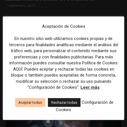
7 septiembre, 2017
Aceptación de Cookies
En nuestro sitio web utilizamos cookies propias y de
terceros para finalidades analíticas mediante el análisis del
tráfico web, para personalizar el contenido mediante sus
preferencias y con finalidades publicitarias. Para más
información puedes consultar nuestra Política de Cookies
AQUÍ. Puedes aceptar y rechazar todas las cookies en
bloque o también puedes aceptarlas de forma concreta,
La batalla digital para mantener a los
modificar su selección o rechazar su uso pulsando
lectores de los medios...
“Configuración de Cookies”.
Leer más
31 agosto, 2017
Configuración de
Aceptar todas
Rechazar todas
Cookies