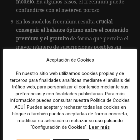
modelo
. En algunos casos, el freemium puede
confundirse con el metered poroso.
En los modelos freemium resulta c
rucial
conseguir el balance óptimo entre el contenido
premium y el gratuito
de forma que permita el
mayor número de suscripciones posibles sin
que se resienta la audiencia
Aceptación de Cookies
Transformación de la organización para
En nuestro sitio web utilizamos cookies propias y de
orientarla al conocimiento del usuario
terceros para finalidades analíticas mediante el análisis del
(eliminación de silos) y a la experiencia de
tráfico web, para personalizar el contenido mediante sus
cliente.
preferencias y con finalidades publicitarias. Para más
información puedes consultar nuestra Política de Cookies
AQUÍ. Puedes aceptar y rechazar todas las cookies en
Acceso al dossier:
bloque o también puedes aceptarlas de forma concreta,
modificar su selección o rechazar su uso pulsando
Dosier Evoca: suscripciones, “the new black”. los
“Configuración de Cookies”.
Leer más
modelos de pago emergentes. (PDF)