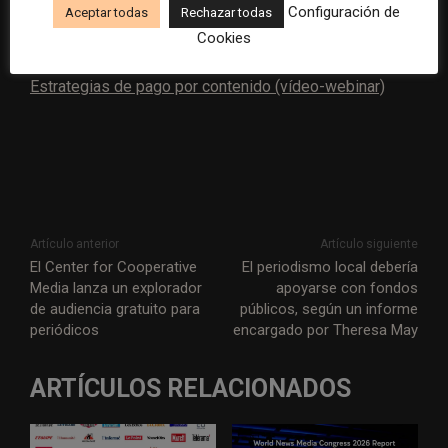
Configuración de
Aceptar todas
Rechazar todas
Más información:
Cookies
Estrategias de pago por contenido (vídeo-webinar)
Artículo anterior
Artículo siguiente
El Center for Cooperative
El periodismo local debería
Media lanza un explorador
apoyarse con fondos
de audiencia gratuito para
públicos, según un informe
periódicos
encargado por Theresa May
ARTÍCULOS RELACIONADOS