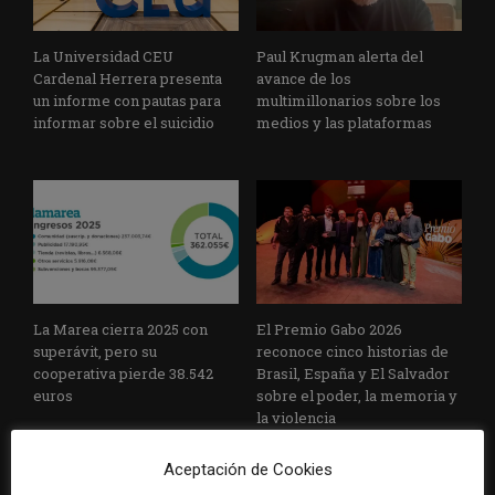
La Universidad CEU
Paul Krugman alerta del
Cardenal Herrera presenta
avance de los
un informe con pautas para
multimillonarios sobre los
informar sobre el suicidio
medios y las plataformas
La Marea cierra 2025 con
El Premio Gabo 2026
superávit, pero su
reconoce cinco historias de
cooperativa pierde 38.542
Brasil, España y El Salvador
euros
sobre el poder, la memoria y
la violencia
Aceptación de Cookies