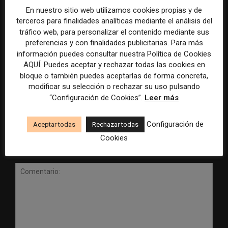
En nuestro sitio web utilizamos cookies propias y de
terceros para finalidades analíticas mediante el análisis del
tráfico web, para personalizar el contenido mediante sus
preferencias y con finalidades publicitarias. Para más
información puedes consultar nuestra Política de Cookies
Radio Televisión Madrid
ADEPA crea un premio
AQUÍ. Puedes aceptar y rechazar todas las cookies en
establece un sistema de
especial para la mejor
bloque o también puedes aceptarlas de forma concreta,
control para el uso de la
cobertura periodística del
modificar su selección o rechazar su uso pulsando
inteligencia artificial
Mundial 2026
“Configuración de Cookies”.
Leer más
Configuración de
Aceptar todas
Rechazar todas
Cookies
DEJA UNA RESPUESTA