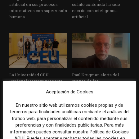
artificial en sus procesos
cuánto contenido ha sido
informativos con supervisión
escrito con inteligencia
humana
artificial
La Universidad CEU
Paul Krugman alerta del
Cardenal Herrera presenta
avance de los
un informe con pautas para
multimillonarios sobre los
Aceptación de Cookies
informar sobre el suicidio
medios y las plataformas
En nuestro sitio web utilizamos cookies propias y de
terceros para finalidades analíticas mediante el análisis del
tráfico web, para personalizar el contenido mediante sus
preferencias y con finalidades publicitarias. Para más
información puedes consultar nuestra Política de Cookies
AQUÍ. Puedes aceptar y rechazar todas las cookies en