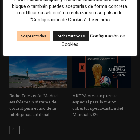
bloque o también puedes aceptarlas de forma concreta,
La Marea cierra 2025 con
El Premio Gabo 2026
modificar su selección o rechazar su uso pulsando
superávit, pero su
reconoce cinco historias de
“Configuración de Cookies”.
Leer más
cooperativa pierde 38.542
Brasil, España y El Salvador
euros
sobre el poder, la memoria y
Configuración de
Aceptar todas
Rechazar todas
la violencia
Cookies
Radio Televisión Madrid
ADEPA crea un premio
establece un sistema de
especial para la mejor
control para el uso de la
cobertura periodística del
inteligencia artificial
Mundial 2026