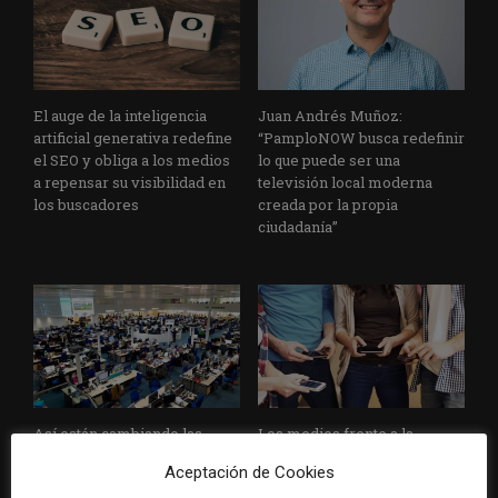
El auge de la inteligencia
Juan Andrés Muñoz:
artificial generativa redefine
“PamploNOW busca redefinir
el SEO y obliga a los medios
lo que puede ser una
a repensar su visibilidad en
televisión local moderna
los buscadores
creada por la propia
ciudadanía”
Así están cambiando las
Los medios frente a la
redacciones ante la
inteligencia artificial: cómo
Aceptación de Cookies
fragmentación de audiencias
reinventarse ante el fin del