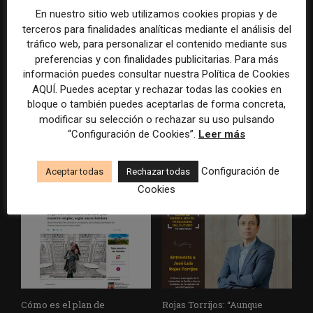
y el declive del acceso
tráfico por clics
En nuestro sitio web utilizamos cookies propias y de
directo a las noticias
terceros para finalidades analíticas mediante el análisis del
tráfico web, para personalizar el contenido mediante sus
preferencias y con finalidades publicitarias. Para más
información puedes consultar nuestra Política de Cookies
AQUÍ. Puedes aceptar y rechazar todas las cookies en
bloque o también puedes aceptarlas de forma concreta,
modificar su selección o rechazar su uso pulsando
“Configuración de Cookies”.
Leer más
Cuando las máquinas leen las
De la IA a la radio: la triple
noticias sin pagar: el desafío
apuesta de La Nación por el
Configuración de
Aceptar todas
Rechazar todas
de la IA a los medios
liderazgo en audio digital
Cookies
Cómo es el plan de
Rojas Torrijos: “Aunque